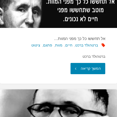
אל תחששו כל כך מפני המוות…
ברטהולד ברכט
,
חיים
,
מוות
,
פתגם
,
ציטוט
ברטהולד ברכט
"אל
המשך קריאה
תחששו
כל
כך
מפני