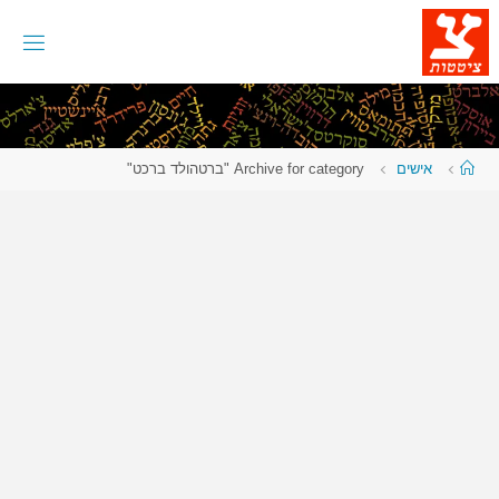
לגו
תוכן
עמוד
אישים
Archive for category "ברטהולד ברכט"
ראשי