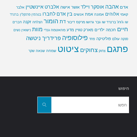
אהבה
אלברט איינשטיין
אוסקר ויילד
אדם
אישה
אושר
אלבר
בין אדם לחברו
אלוהים
אמת
קאמי
אמונה
אנשים
בנג'מין פרנקלין
ברנרד
הומור
דת
זקנה
ג'ורג' ברנרד שו
גבר
גרושו מרקס
דיבור
שו
הצלחה
חברים
חיים
מוות
ילדים
חכמה
מארק טוויין
מדע
מהאטמה גנדי
נישואין
נשים
פילוסופיה
פרידריך ניטשה
פוליטיקה
עולם
סנקה
פחד
פתגם
ציטוט
צחוקים
שמחה
שנאה
צחוק
שקר
חיפוש
חפשו
את:
חפשו