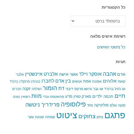
כל הקטגוריות
כל
הקטגוריות
רשימת אישים מלאה
כל ציטוטי האישים
תגיות
אהבה
אלברט איינשטיין
אוסקר ויילד
אדם
אישה
אושר
אלבר
בין אדם לחברו
אלוהים
אמת
קאמי
אמונה
אנשים
בנג'מין פרנקלין
ברנרד
הומור
דת
זקנה
ג'ורג' ברנרד שו
גבר
גרושו מרקס
דיבור
שו
הצלחה
חברים
חיים
מוות
ילדים
חכמה
מארק טוויין
מדע
מהאטמה גנדי
נישואין
נשים
פילוסופיה
פרידריך ניטשה
פוליטיקה
עולם
סנקה
פחד
פתגם
ציטוט
צחוקים
שמחה
שנאה
צחוק
שקר