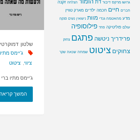
הומור
דת
זקנה
גרושו מרקס
דיבור
הצלחה
חיים
ילדים
חכמה
מארק טוויין
חברים
מוות
מדע
מהאטמה גנדי
נישואין
נשים
סנקה
פילוסופיה
פוליטיקה
עולם
פחד
פתגם
פרידריך ניטשה
צחוק
שלטון דמוקרטי
ציטוט
צחוקים
שמחה
שנאה
שקר
ג'יימס מתיו
ציווי
,
ציטוט
ג'יימס מתיו ברי
המשך קריאה