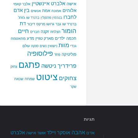
אלברט איינשטיין
אישה
אלבר קאמי
בין אדם
אלוהים
אמת
אמונה
אנשים
לחברו
ג'ורג'
בנג'מין פרנקלין
ברנרד שו
דת
ברנרד שו
גבר
גרושו מרקס
דיבור
הומור
חיים
זקנה
הצלחה
חברים
ילדים
חכמה
מארק טוויין
מדע
מהאטמה
מוות
גנדי
עולם
נישואין
נשים
סנקה
פילוסופיה
פוליטיקה
פחד
פתגם
פרידריך ניטשה
צחוק
ציטוט
צחוקים
שמחה
שנאה
שקר
תגיות
אהבה
אלברט
אוסקר ויילד
אדם
אישה
אושר