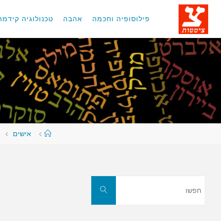
לגו
תוכן
פילוסופיה וחכמה
אהבה
טכנולוגיה קידמה
עמוד
אישים
ראשי
חפשו
חפשו
את: