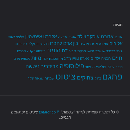
תגיות
אהבה
אלברט איינשטיין
אוסקר ויילד
אדם
אישה
אושר
אלבר קאמי
בין אדם לחברו
אלוהים
אמת
אמונה
אנשים
בנג'מין פרנקלין
ברנרד שו
הומור
דת
זקנה
ג'ורג' ברנרד שו
גבר
גרושו מרקס
דיבור
הצלחה
חברים
חיים
מוות
ילדים
חכמה
מארק טוויין
מדע
מהאטמה גנדי
נישואין
נשים
פילוסופיה
פרידריך ניטשה
פוליטיקה
עולם
סנקה
פחד
פתגם
ציטוט
צחוקים
שמחה
שנאה
צחוק
שקר
© כל הזכויות שמורות
לאתר "ציטטות",
tsitatot.co.il
ציטוטים ופתגמים
חכמים.