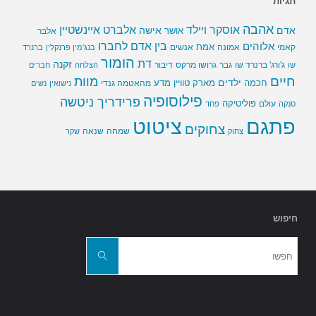
תגיות
אהבה
אלברט איינשטיין
אוסקר ויילד
אדם
אישה
אושר
אלבר
בין אדם לחברו
אלוהים
אמת
קאמי
אמונה
אנשים
בנג'מין פרנקלין
ברנרד
הומור
דת
זקנה
ג'ורג' ברנרד שו
גבר
גרושו מרקס
דיבור
שו
הצלחה
חברים
חיים
מוות
ילדים
חכמה
מארק טוויין
מדע
מהאטמה גנדי
נישואין
נשים
פילוסופיה
פרידריך ניטשה
פוליטיקה
עולם
סנקה
פחד
פתגם
ציטוט
צחוקים
שמחה
שנאה
צחוק
שקר
חיפוש
חפשו
את:
חפשו