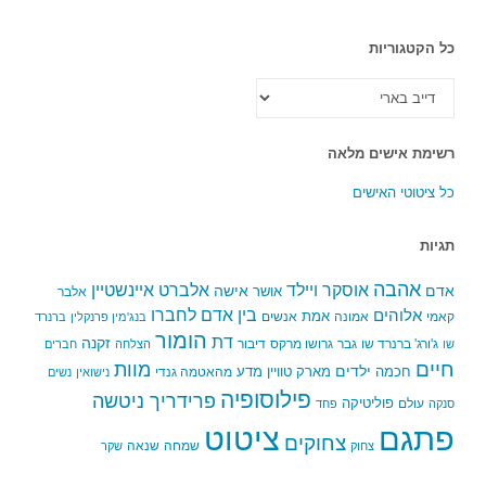
כל הקטגוריות
כל
הקטגוריות
רשימת אישים מלאה
כל ציטוטי האישים
תגיות
אהבה
אלברט איינשטיין
אוסקר ויילד
אדם
אישה
אושר
אלבר
בין אדם לחברו
אלוהים
אמת
קאמי
אמונה
אנשים
בנג'מין פרנקלין
ברנרד
הומור
דת
זקנה
ג'ורג' ברנרד שו
גבר
גרושו מרקס
דיבור
שו
הצלחה
חברים
חיים
מוות
ילדים
חכמה
מארק טוויין
מדע
מהאטמה גנדי
נישואין
נשים
פילוסופיה
פרידריך ניטשה
פוליטיקה
עולם
סנקה
פחד
פתגם
ציטוט
צחוקים
שמחה
שנאה
צחוק
שקר