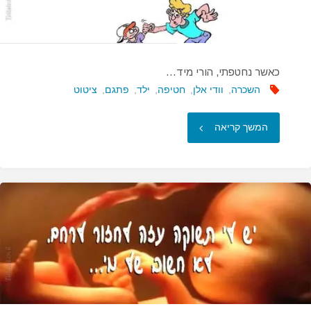
אורגזמה…"
כאשר נחטפתי, הורי מיד…
השכרה
,
וודי אלן
,
חטיפה
,
ילד
,
פתגם
,
ציטוט
"כאשר
המשך קריאה
נחטפתי,
הורי
מיד…"