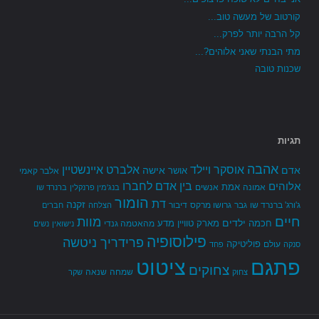
קורטוב של מעשה טוב...
קל הרבה יותר לפרק...
מתי הבנתי שאני אלוהים?...
שכנות טובה
תגיות
אהבה
אלברט איינשטיין
אוסקר ויילד
אדם
אישה
אושר
אלבר קאמי
בין אדם לחברו
אלוהים
אמת
אמונה
אנשים
בנג'מין פרנקלין
ברנרד שו
הומור
דת
זקנה
ג'ורג' ברנרד שו
גבר
גרושו מרקס
דיבור
הצלחה
חברים
חיים
מוות
ילדים
חכמה
מארק טוויין
מדע
מהאטמה גנדי
נישואין
נשים
פילוסופיה
פרידריך ניטשה
פוליטיקה
עולם
סנקה
פחד
פתגם
ציטוט
צחוקים
שמחה
שנאה
צחוק
שקר