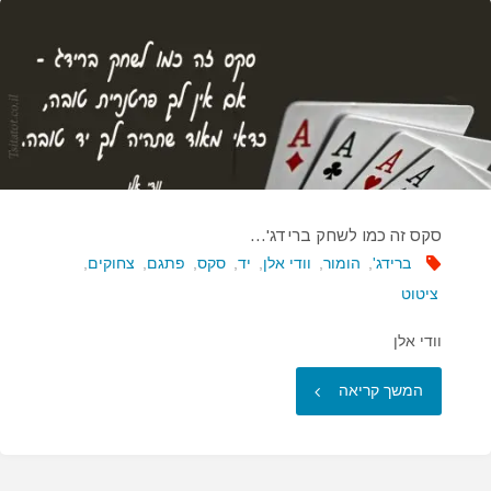
אחד
הדברים
המעטים…"
סקס זה כמו לשחק ברידג'…
ברידג'
,
הומור
,
וודי אלן
,
יד
,
סקס
,
פתגם
,
צחוקים
,
ציטוט
וודי אלן
"סקס
המשך קריאה
זה
כמו