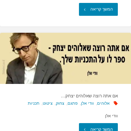
"זה
המשך קריאה
לא
שאני
מפחד
למות…"
אם אתה רוצה שאלוהים יצחק…
אלוהים
,
וודי אלן
,
פתגם
,
צחוק
,
ציטוט
,
תכניות
וודי אלן
"אם
המשך קריאה