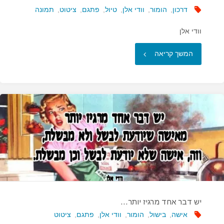
דרכון
,
הומור
,
וודי אלן
,
טיול
,
פתגם
,
ציטוט
,
תמונה
וודי אלן
"אם
המשך קריאה
אתה
נראה
כמו…"
יש דבר אחד מרגיז יותר…
אישה
,
בישול
,
הומור
,
וודי אלן
,
פתגם
,
ציטוט