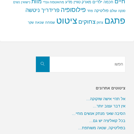
חיים
מוות
ילדים
חכמה
מארק טוויין
מדע
מהאטמה גנדי
נישואין
נשים
פילוסופיה
פרידריך ניטשה
פוליטיקה
עולם
סנקה
פחד
פתגם
ציטוט
צחוקים
שמחה
שנאה
צחוק
שקר
חפשו
את:
חפשו
ציטוטים אחרונים
אל תהיי אישה שזקוקה…
אין דבר עצוב יותר…
הסיבה שאני מנתק אנשים מחיי…
בכל קואליציה יש גם…
בפוליטיקה, שנאה משותפת…