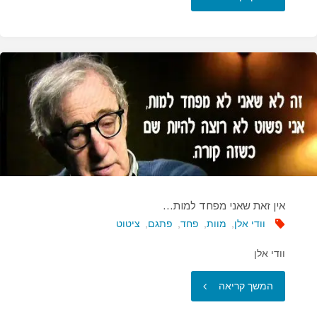
אתה
רוצה
שאלוהים
יצחק…"
אין זאת שאני מפחד למות…
וודי אלן
,
מוות
,
פחד
,
פתגם
,
ציטוט
וודי אלן
"אין
המשך קריאה
זאת