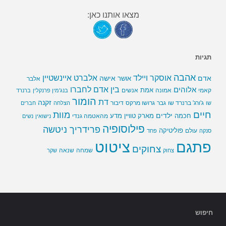
מצאו אותנו כאן:
תגיות
אהבה
אלברט איינשטיין
אוסקר ויילד
אדם
אישה
אושר
אלבר
בין אדם לחברו
אלוהים
אמת
קאמי
אמונה
אנשים
בנג'מין פרנקלין
ברנרד
הומור
דת
זקנה
ג'ורג' ברנרד שו
גבר
גרושו מרקס
דיבור
שו
הצלחה
חברים
חיים
מוות
ילדים
חכמה
מארק טוויין
מדע
מהאטמה גנדי
נישואין
נשים
פילוסופיה
פרידריך ניטשה
פוליטיקה
עולם
סנקה
פחד
פתגם
ציטוט
צחוקים
שמחה
שנאה
צחוק
שקר
חיפוש