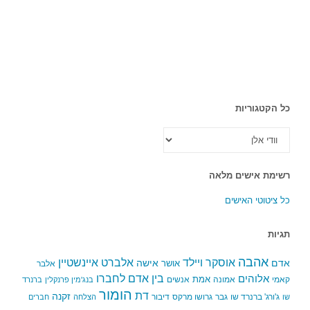
כל הקטגוריות
כל
הקטגוריות
רשימת אישים מלאה
כל ציטוטי האישים
תגיות
אהבה
אלברט איינשטיין
אוסקר ויילד
אדם
אישה
אושר
אלבר
בין אדם לחברו
אלוהים
אמת
קאמי
אמונה
אנשים
בנג'מין פרנקלין
ברנרד
הומור
דת
זקנה
ג'ורג' ברנרד שו
גבר
גרושו מרקס
דיבור
שו
הצלחה
חברים