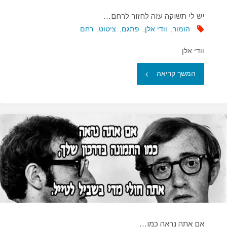
יש לי תשוקה עזה לחזור לרחם…
הומור
,
וודי אלן
,
פתגם
,
ציטוט
,
רחם
וודי אלן
"יש
המשך קריאה
לי
תשוקה
עזה
לחזור
לרחם…"
אם אתה נראה כמו…