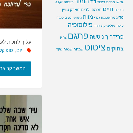
הומור
דת
זקנה
גרושו מרקס
דיבור
הצלחה
חיים
ילדים
חכמה
מארק טוויין
חברים
מוות
מדע
מהאטמה גנדי
נישואין
נשים
סנקה
פילוסופיה
פוליטיקה
עולם
פחד
פתגם
פרידריך ניטשה
צחוק
עליך לחכות לער
ציטוט
צחוקים
שמחה
שנאה
שקר
יום
,
סופוקל
המשך קריאה