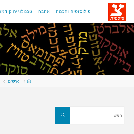
לגו
תוכן
פילוסופיה וחכמה
אהבה
טכנולוגיה קידמה
עמוד
אישים
ראשי
חפשו
חפשו
את: