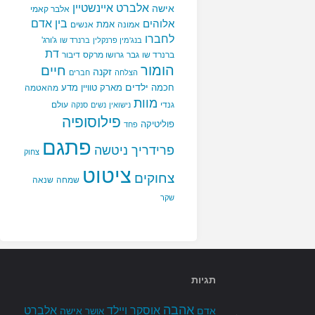
אלברט איינשטיין
אישה
אלבר קאמי
בין אדם
אלוהים
אמת
אמונה
אנשים
לחברו
ג'ורג'
בנג'מין פרנקלין
ברנרד שו
דת
ברנרד שו
גבר
גרושו מרקס
דיבור
הומור
חיים
זקנה
הצלחה
חברים
ילדים
חכמה
מארק טוויין
מדע
מהאטמה
מוות
גנדי
עולם
נישואין
נשים
סנקה
פילוסופיה
פוליטיקה
פחד
פתגם
פרידריך ניטשה
צחוק
ציטוט
צחוקים
שמחה
שנאה
שקר
תגיות
אהבה
אלברט
אוסקר ויילד
אדם
אישה
אושר