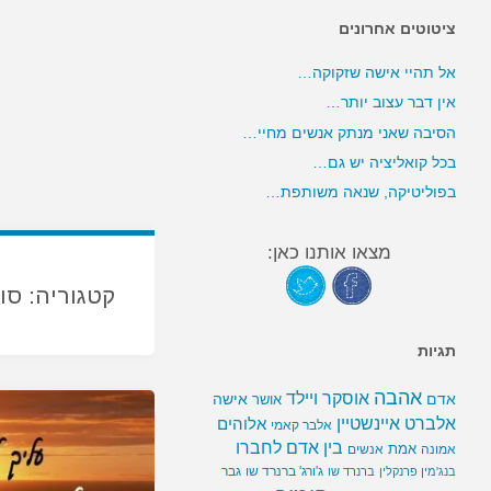
ציטוטים אחרונים
אל תהיי אישה שזקוקה…
אין דבר עצוב יותר…
הסיבה שאני מנתק אנשים מחיי…
בכל קואליציה יש גם…
בפוליטיקה, שנאה משותפת…
מצאו אותנו כאן:
קטגוריה:
סו
תגיות
אהבה
אוסקר ויילד
אדם
אישה
אושר
אלברט איינשטיין
אלוהים
אלבר קאמי
בין אדם לחברו
אמת
אמונה
אנשים
ג'ורג' ברנרד שו
גבר
בנג'מין פרנקלין
ברנרד שו