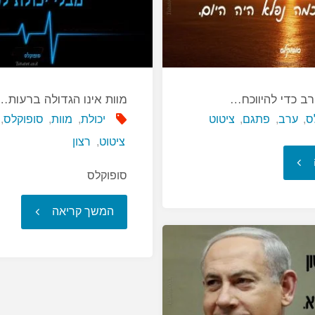
ב כדי להיווכח…
מוות אינו הגדולה ברעות…
ס
,
ערב
,
פתגם
,
ציטוט
יכולת
,
מוות
,
סופוקלס
,
ציטוט
,
רצון
"עליך
סופוקלס
לחכות
"מוות
המשך קריאה
לערב
אינו
כדי
הגדולה
להיווכח…"
ברעות…"