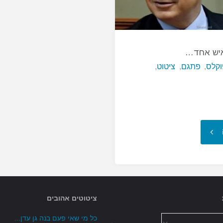
איש אחד…
וקלס
,
פתגם
,
ציטוט
,
"עיר
בה
שלטון
ציטוטים אהובים
איש
כל מי שאי פעם בנה גן עדן...