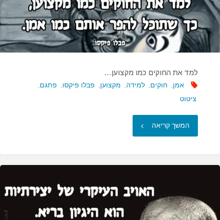
למד את החוקים כמו מקצוען…
אמן
,
חוקים
,
למידה
,
מקצוען
,
פבלו פיקסו
,
פתגם
,
ציטוט
"למד
המשך קריאה
את
החוקים
כמו
מקצוען…"