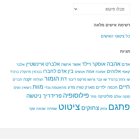
כל
הקטגוריות
רשימת אישים מלאה
כל ציטוטי האישים
תגיות
אהבה
אלברט איינשטיין
אוסקר ויילד
אדם
אישה
אושר
אלבר
בין אדם לחברו
אלוהים
אמת
קאמי
אמונה
אנשים
בנג'מין פרנקלין
ברנרד
הומור
דת
זקנה
ג'ורג' ברנרד שו
גבר
גרושו מרקס
דיבור
שו
הצלחה
חברים
חיים
מוות
ילדים
חכמה
מארק טוויין
מדע
מהאטמה גנדי
נישואין
נשים
פילוסופיה
פרידריך ניטשה
פוליטיקה
עולם
סנקה
פחד
פתגם
ציטוט
צחוקים
שמחה
שנאה
צחוק
שקר