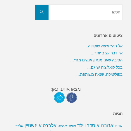
חפשו
את:
חפשו
ציטוטים אחרונים
אל תהיי אישה שזקוקה…
אין דבר עצוב יותר…
הסיבה שאני מנתק אנשים מחיי…
בכל קואליציה יש גם…
בפוליטיקה, שנאה משותפת…
מצאו אותנו כאן:
תגיות
אהבה
אלברט איינשטיין
אוסקר ויילד
אדם
אישה
אושר
אלבר