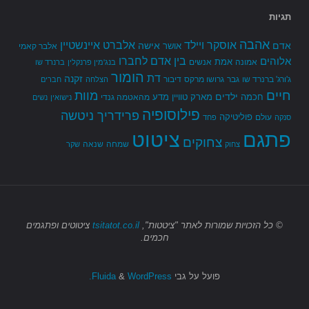
תגיות
אהבה
אלברט איינשטיין
אוסקר ויילד
אדם
אישה
אושר
אלבר קאמי
בין אדם לחברו
אלוהים
אמת
אמונה
אנשים
בנג'מין פרנקלין
ברנרד שו
הומור
דת
זקנה
ג'ורג' ברנרד שו
גבר
גרושו מרקס
דיבור
הצלחה
חברים
חיים
מוות
ילדים
חכמה
מארק טוויין
מדע
מהאטמה גנדי
נישואין
נשים
פילוסופיה
פרידריך ניטשה
פוליטיקה
עולם
סנקה
פחד
פתגם
ציטוט
צחוקים
שמחה
שנאה
צחוק
שקר
© כל הזכויות שמורות
לאתר "ציטטות",
tsitatot.co.il
ציטוטים ופתגמים
חכמים.
פועל על גבי
Fluida
WordPress.
&