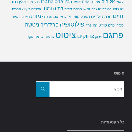
בין אדם לחברו
אלוהים
אמת
קאמי
אמונה
אנשים
בנג'מין פרנקלין
ברנרד
הומור
דת
זקנה
ג'ורג' ברנרד שו
גבר
גרושו מרקס
דיבור
שו
הצלחה
חברים
חיים
מוות
ילדים
חכמה
מארק טוויין
מדע
מהאטמה גנדי
נישואין
נשים
פילוסופיה
פרידריך ניטשה
פוליטיקה
עולם
סנקה
פחד
פתגם
ציטוט
צחוקים
שמחה
שנאה
צחוק
שקר
חיפוש
חפשו
את:
חפשו
כל הקטגוריות