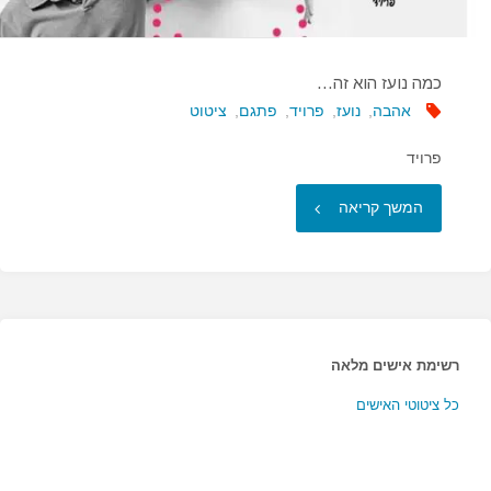
דת…"
כמה נועז הוא זה…
אהבה
,
נועז
,
פרויד
,
פתגם
,
ציטוט
פרויד
"כמה
המשך קריאה
נועז
הוא
זה…"
רשימת אישים מלאה
כל ציטוטי האישים