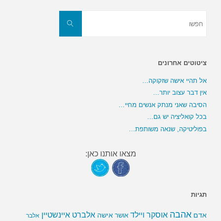
חפשו
את:
חפשו
ציטוטים אחרונים
אל תהיי אישה שזקוקה…
אין דבר עצוב יותר…
הסיבה שאני מנתק אנשים מחיי…
בכל קואליציה יש גם…
בפוליטיקה, שנאה משותפת…
מצאו אותנו כאן:
תגיות
אהבה
אלברט איינשטיין
אוסקר ויילד
אדם
אישה
אושר
אלבר