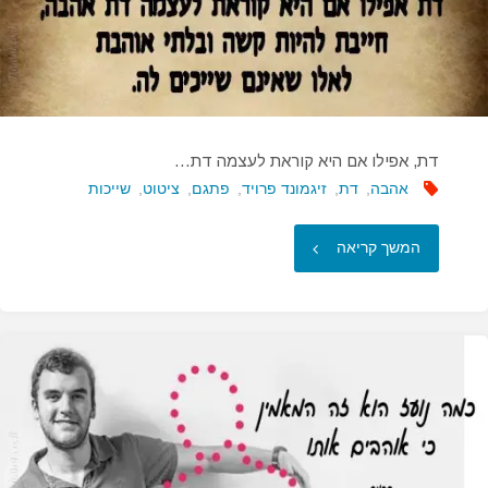
דת, אפילו אם היא קוראת לעצמה דת…
אהבה
,
דת
,
זיגמונד פרויד
,
פתגם
,
ציטוט
,
שייכות
"דת,
המשך קריאה
אפילו
אם
היא
קוראת
לעצמה