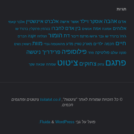
תגיות
אהבה
אלברט איינשטיין
אוסקר ויילד
אדם
אישה
אושר
אלבר קאמי
בין אדם לחברו
אלוהים
אמת
אמונה
אנשים
בנג'מין פרנקלין
ברנרד שו
הומור
דת
זקנה
ג'ורג' ברנרד שו
גבר
גרושו מרקס
דיבור
הצלחה
חברים
חיים
מוות
ילדים
חכמה
מארק טוויין
מדע
מהאטמה גנדי
נישואין
נשים
פילוסופיה
פרידריך ניטשה
פוליטיקה
עולם
סנקה
פחד
פתגם
ציטוט
צחוקים
שמחה
שנאה
צחוק
שקר
© כל הזכויות שמורות
לאתר "ציטטות",
tsitatot.co.il
ציטוטים ופתגמים
חכמים.
פועל על גבי
Fluida
WordPress.
&