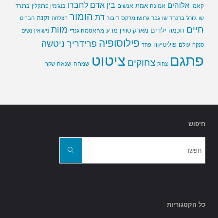
בין אדם לחברו
אלוהים
אמת
קאמי
אמונה
אנשים
בנג'מין פרנקלין
ברנרד
הומור
דת
זקנה
ג'ורג' ברנרד שו
גבר
גרושו מרקס
דיבור
שו
הצלחה
חברים
חיים
מוות
ילדים
חכמה
מארק טוויין
מדע
מהאטמה גנדי
נישואין
נשים
פילוסופיה
פרידריך ניטשה
פוליטיקה
עולם
סנקה
פחד
פתגם
ציטוט
צחוקים
שמחה
שנאה
צחוק
שקר
חיפוש
חפשו
את:
חפשו
כל הקטגוריות