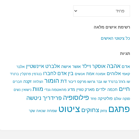
כל
הקטגוריות
רשימת אישים מלאה
כל ציטוטי האישים
תגיות
אהבה
אלברט איינשטיין
אוסקר ויילד
אדם
אישה
אושר
אלבר
בין אדם לחברו
אלוהים
אמת
קאמי
אמונה
אנשים
בנג'מין פרנקלין
ברנרד
הומור
דת
זקנה
ג'ורג' ברנרד שו
גבר
גרושו מרקס
דיבור
שו
הצלחה
חברים
חיים
מוות
ילדים
חכמה
מארק טוויין
מדע
מהאטמה גנדי
נישואין
נשים
פילוסופיה
פרידריך ניטשה
פוליטיקה
עולם
סנקה
פחד
פתגם
ציטוט
צחוקים
שמחה
שנאה
צחוק
שקר