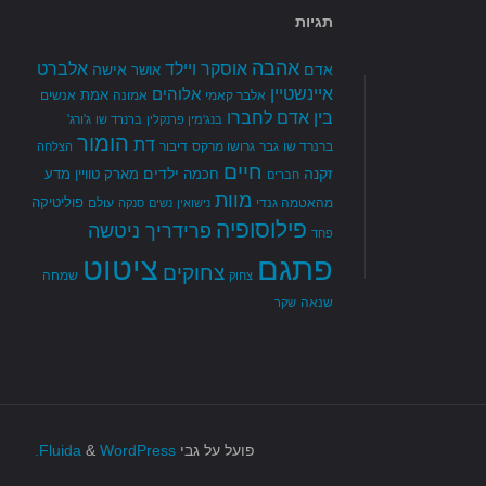
תגיות
אהבה
אלברט
אוסקר ויילד
אדם
אישה
אושר
איינשטיין
אלוהים
אמת
אלבר קאמי
אמונה
אנשים
בין אדם לחברו
ג'ורג'
בנג'מין פרנקלין
ברנרד שו
הומור
דת
ברנרד שו
גבר
גרושו מרקס
דיבור
הצלחה
חיים
זקנה
ילדים
חכמה
מארק טוויין
מדע
חברים
מוות
פוליטיקה
מהאטמה גנדי
עולם
נישואין
נשים
סנקה
פילוסופיה
פרידריך ניטשה
פחד
פתגם
ציטוט
צחוקים
שמחה
צחוק
שנאה
שקר
פועל על גבי
Fluida
WordPress.
&