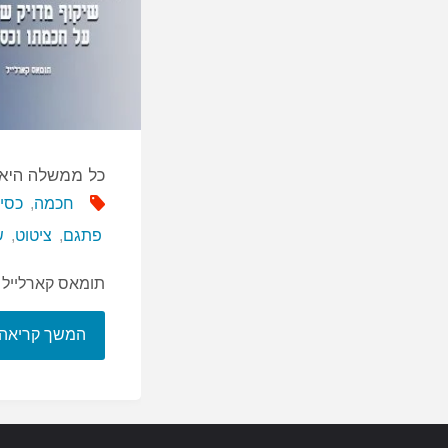
כל ממשלה היא
חכמה
,
כסי
פתגם
,
ציטוט
,
ש
תומאס קארלייל
המשך קריאה