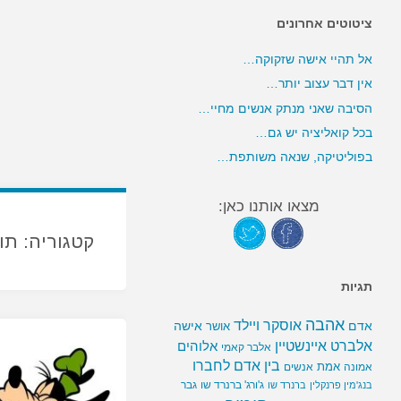
ציטוטים אחרונים
אל תהיי אישה שזקוקה…
אין דבר עצוב יותר…
הסיבה שאני מנתק אנשים מחיי…
בכל קואליציה יש גם…
בפוליטיקה, שנאה משותפת…
מצאו אותנו כאן:
קטגוריה:
תו
תגיות
אהבה
אוסקר ויילד
אדם
אישה
אושר
אלברט איינשטיין
אלוהים
אלבר קאמי
בין אדם לחברו
אמת
אמונה
אנשים
ג'ורג' ברנרד שו
גבר
בנג'מין פרנקלין
ברנרד שו