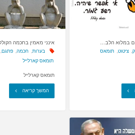
ם במלוא הלב…
אינני מאמין בחכמה הקול
ק
,
ציטוט
,
תומאס
בערות
,
חכמה
,
פתגם
,
תומאס קארלייל
תומאס קארלייל
"אדם
"אינני
המשך קריאה
שצחק
מאמין
פעם
בחכמה
במלוא
הקולקטיבי