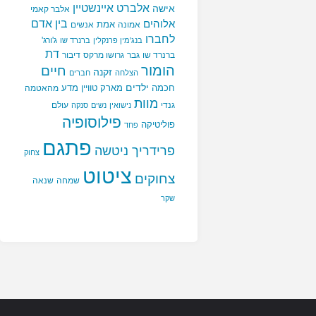
אלברט איינשטיין
אישה
אלבר קאמי
בין אדם
אלוהים
אמת
אמונה
אנשים
לחברו
ג'ורג'
בנג'מין פרנקלין
ברנרד שו
דת
ברנרד שו
גבר
גרושו מרקס
דיבור
הומור
חיים
זקנה
הצלחה
חברים
ילדים
חכמה
מארק טוויין
מדע
מהאטמה
מוות
גנדי
עולם
נישואין
נשים
סנקה
פילוסופיה
פוליטיקה
פחד
פתגם
פרידריך ניטשה
צחוק
ציטוט
צחוקים
שמחה
שנאה
שקר