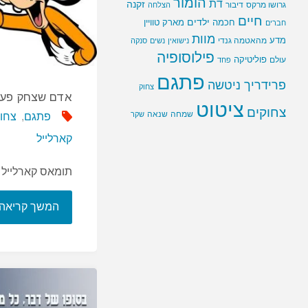
הומור
דת
זקנה
גרושו מרקס
דיבור
הצלחה
חיים
ילדים
חכמה
מארק טוויין
חברים
מוות
מדע
מהאטמה גנדי
נישואין
נשים
סנקה
פילוסופיה
פוליטיקה
עולם
פחד
פתגם
פרידריך ניטשה
צחוק
אדם שצחק פע
ציטוט
צחוקים
שמחה
שנאה
שקר
פתגם
,
צחו
קארלייל
תומאס קארלייל
המשך קריאה