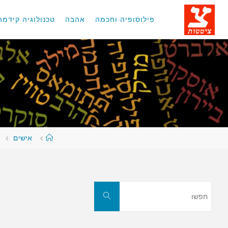
לגו
תוכן
פילוסופיה וחכמה
אהבה
טכנולוגיה קידמה
עמוד
אישים
ראשי
חפשו
חפשו
את: