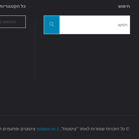
חיפוש
כל הקטגוריות
כל
חפשו
הקטגוריות
חפשו
את:
© כל הזכויות שמורות
לאתר "ציטטות",
tsitatot.co.il
ציטוטים ופתגמים ח