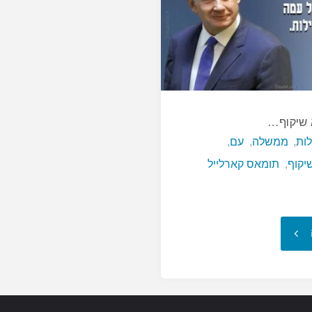
הלב…"
 שיקוף…
לות
,
ממשלה
,
עם
,
יקוף
,
תומאס קארלייל
"כל
ממשלה
היא