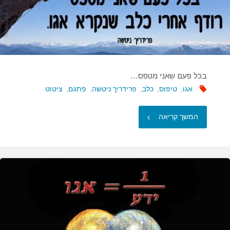
בכל פעם שאני מטפס…
אגו
,
טיפוס
,
כלב
,
פרידריך ניטשה
,
פתגם
,
ציטוט
"בכל
המשך קריאה
פעם
שאני
מטפס…"