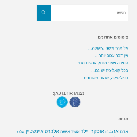
חפשו
את:
חפשו
ציטוטים אחרונים
אל תהיי אישה שזקוקה…
אין דבר עצוב יותר…
הסיבה שאני מנתק אנשים מחיי…
בכל קואליציה יש גם…
בפוליטיקה, שנאה משותפת…
מצאו אותנו כאן:
תגיות
אהבה
אלברט איינשטיין
אוסקר ויילד
אדם
אישה
אושר
אלבר