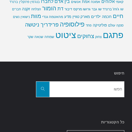
בין אדם לחברו
אלוהים
אמת
קאמי
אמונה
אנשים
בנג'מין פרנקלין
ברנרד
הומור
דת
זקנה
ג'ורג' ברנרד שו
גבר
גרושו מרקס
דיבור
שו
הצלחה
חברים
חיים
מוות
ילדים
חכמה
מארק טוויין
מדע
מהאטמה גנדי
נישואין
נשים
פילוסופיה
פרידריך ניטשה
פוליטיקה
עולם
סנקה
פחד
פתגם
ציטוט
צחוקים
שמחה
שנאה
צחוק
שקר
חיפוש
חפשו
את:
חפשו
כל הקטגוריות