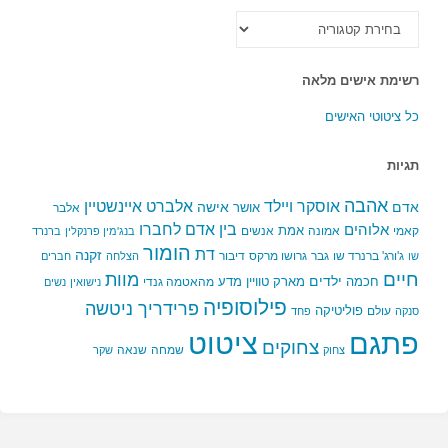
כל
הקטגוריות
רשימת אישים מלאה
כל ציטוטי האישים
תגיות
אהבה
אלברט איינשטיין
אוסקר ויילד
אדם
אישה
אושר
אלבר
בין אדם לחברו
אלוהים
אמת
קאמי
אמונה
אנשים
בנג'מין פרנקלין
ברנרד
הומור
דת
זקנה
ג'ורג' ברנרד שו
גבר
גרושו מרקס
דיבור
שו
הצלחה
חברים
חיים
מוות
ילדים
חכמה
מארק טוויין
מדע
מהאטמה גנדי
נישואין
נשים
פילוסופיה
פרידריך ניטשה
פוליטיקה
עולם
סנקה
פחד
פתגם
ציטוט
צחוקים
שמחה
שנאה
צחוק
שקר