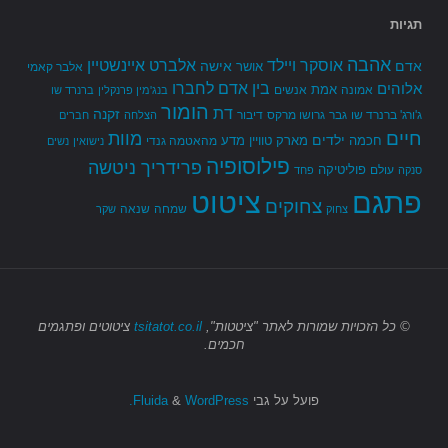
תגיות
אהבה
אלברט איינשטיין
אוסקר ויילד
אדם
אישה
אושר
אלבר קאמי
בין אדם לחברו
אלוהים
אמת
אמונה
אנשים
בנג'מין פרנקלין
ברנרד שו
הומור
דת
זקנה
ג'ורג' ברנרד שו
גבר
גרושו מרקס
דיבור
הצלחה
חברים
חיים
מוות
ילדים
חכמה
מארק טוויין
מדע
מהאטמה גנדי
נישואין
נשים
פילוסופיה
פרידריך ניטשה
פוליטיקה
עולם
סנקה
פחד
פתגם
ציטוט
צחוקים
שמחה
שנאה
צחוק
שקר
© כל הזכויות שמורות
לאתר "ציטטות",
tsitatot.co.il
ציטוטים ופתגמים
חכמים.
פועל על גבי
Fluida
WordPress.
&