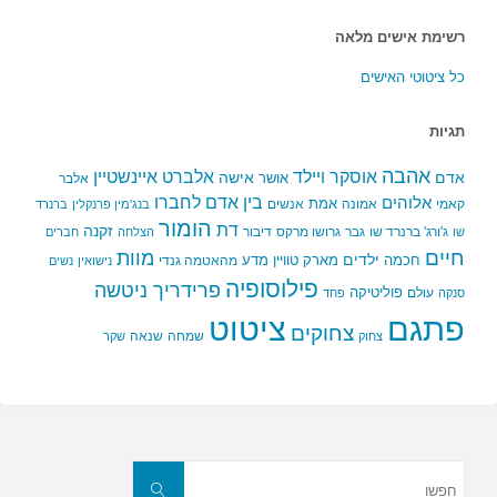
רשימת אישים מלאה
כל ציטוטי האישים
תגיות
אהבה
אלברט איינשטיין
אוסקר ויילד
אדם
אישה
אושר
אלבר
בין אדם לחברו
אלוהים
אמת
קאמי
אמונה
אנשים
בנג'מין פרנקלין
ברנרד
הומור
דת
זקנה
ג'ורג' ברנרד שו
גבר
גרושו מרקס
דיבור
שו
הצלחה
חברים
חיים
מוות
ילדים
חכמה
מארק טוויין
מדע
מהאטמה גנדי
נישואין
נשים
פילוסופיה
פרידריך ניטשה
פוליטיקה
עולם
סנקה
פחד
פתגם
ציטוט
צחוקים
שמחה
שנאה
צחוק
שקר
חפשו
את:
חפשו