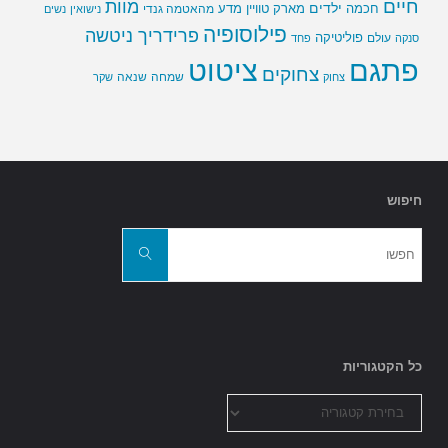
חיים
מוות
ילדים
חכמה
מארק טוויין
מדע
מהאטמה גנדי
נישואין
נשים
פילוסופיה
פרידריך ניטשה
פוליטיקה
עולם
סנקה
פחד
פתגם
ציטוט
צחוקים
שמחה
שנאה
צחוק
שקר
חיפוש
חפשו
את:
חפשו
כל הקטגוריות
כל
הקטגוריות