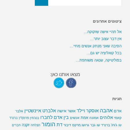
ציטוטים אחרונים
אל תהיי אישה שזקוקה…
אין דבר עצוב יותר…
הסיבה שאני מנתק אנשים מחיי…
בכל קואליציה יש גם…
בפוליטיקה, שנאה משותפת…
מצאו אותנו כאן:
תגיות
אהבה
אלברט איינשטיין
אוסקר ויילד
אדם
אישה
אושר
אלבר
בין אדם לחברו
אלוהים
אמת
קאמי
אמונה
אנשים
בנג'מין פרנקלין
ברנרד
הומור
דת
זקנה
ג'ורג' ברנרד שו
גבר
גרושו מרקס
דיבור
שו
הצלחה
חברים