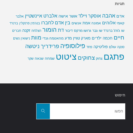
תגיות
אהבה
אלברט איינשטיין
אוסקר ויילד
אדם
אישה
אושר
אלבר
בין אדם לחברו
אלוהים
אמת
קאמי
אמונה
אנשים
בנג'מין פרנקלין
ברנרד
הומור
דת
זקנה
ג'ורג' ברנרד שו
גבר
גרושו מרקס
דיבור
שו
הצלחה
חברים
חיים
מוות
ילדים
חכמה
מארק טוויין
מדע
מהאטמה גנדי
נישואין
נשים
פילוסופיה
פרידריך ניטשה
פוליטיקה
עולם
סנקה
פחד
פתגם
ציטוט
צחוקים
שמחה
שנאה
צחוק
שקר
חיפוש
חפשו
את:
חפשו