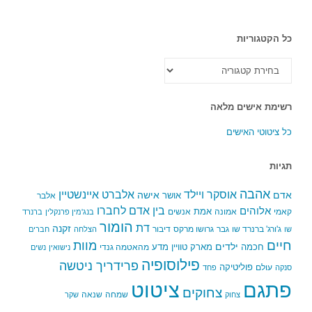
כל הקטגוריות
כל
הקטגוריות
רשימת אישים מלאה
כל ציטוטי האישים
תגיות
אהבה
אלברט איינשטיין
אוסקר ויילד
אדם
אישה
אושר
אלבר
בין אדם לחברו
אלוהים
אמת
קאמי
אמונה
אנשים
בנג'מין פרנקלין
ברנרד
הומור
דת
זקנה
ג'ורג' ברנרד שו
גבר
גרושו מרקס
דיבור
שו
הצלחה
חברים
חיים
מוות
ילדים
חכמה
מארק טוויין
מדע
מהאטמה גנדי
נישואין
נשים
פילוסופיה
פרידריך ניטשה
פוליטיקה
עולם
סנקה
פחד
פתגם
ציטוט
צחוקים
שמחה
שנאה
צחוק
שקר