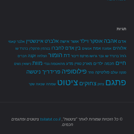
תגיות
אהבה
אלברט איינשטיין
אוסקר ויילד
אדם
אישה
אושר
אלבר קאמי
בין אדם לחברו
אלוהים
אמת
אמונה
אנשים
בנג'מין פרנקלין
ברנרד שו
הומור
דת
זקנה
ג'ורג' ברנרד שו
גבר
גרושו מרקס
דיבור
הצלחה
חברים
חיים
מוות
ילדים
חכמה
מארק טוויין
מדע
מהאטמה גנדי
נישואין
נשים
פילוסופיה
פרידריך ניטשה
פוליטיקה
עולם
סנקה
פחד
פתגם
ציטוט
צחוקים
שמחה
שנאה
צחוק
שקר
© כל הזכויות שמורות
לאתר "ציטטות",
tsitatot.co.il
ציטוטים ופתגמים
חכמים.