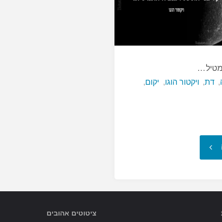
אינטליגנטי
מטיל…
,
דת
,
ויקטור הוגו
,
יקום
,
"הדת
היא
צל
ציטוטים אהובים
שמטיל…"