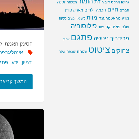
הומור
דת
זקנה
גרושו מרקס
דיבור
הצלחה
חיים
ילדים
חכמה
מארק טוויין
חברים
מוות
מדע
מהאטמה גנדי
נישואין
נשים
סנקה
פילוסופיה
פוליטיקה
עולם
פחד
פתגם
פרידריך ניטשה
צחוק
הסימן האמתי לא
ציטוט
צחוקים
שמחה
שנאה
שקר
אינטליגנציה
דמיון
,
ידע
,
פתג
המשך קריאה