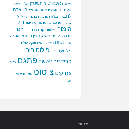
ם…"
אלברט איינשטיין
אישה
אלבר קאמי
בין אדם
אלוהים
אמת
אמונה
אנשים
לחברו
ג'ורג'
בנג'מין פרנקלין
ברנרד שו
דת
ברנרד שו
גבר
גרושו מרקס
דיבור
הומור
חיים
זקנה
הצלחה
חברים
ילדים
חכמה
מארק טוויין
מדע
מהאטמה
מוות
גנדי
עולם
נישואין
נשים
סנקה
פילוסופיה
פוליטיקה
פחד
פתגם
פרידריך ניטשה
צחוק
ציטוט
צחוקים
שמחה
שנאה
שקר
תגיות