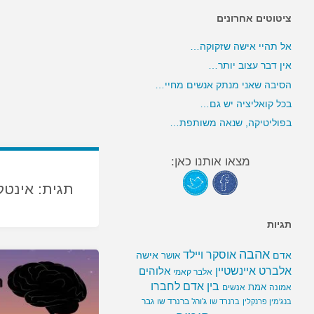
ציטוטים אחרונים
אל תהיי אישה שזקוקה…
אין דבר עצוב יותר…
הסיבה שאני מנתק אנשים מחיי…
בכל קואליציה יש גם…
בפוליטיקה, שנאה משותפת…
מצאו אותנו כאן:
תגית:
אינטל
תגיות
אהבה
אוסקר ויילד
אדם
אישה
אושר
אלברט איינשטיין
אלוהים
אלבר קאמי
בין אדם לחברו
אמת
אמונה
אנשים
ג'ורג' ברנרד שו
גבר
בנג'מין פרנקלין
ברנרד שו