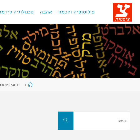
לגו
תוכן
פילוסופיה וחכמה
אהבה
טכנולוגיה קידמה
עמוד
תיוגי פוסטי
ראשי
חפשו
חפשו
את: