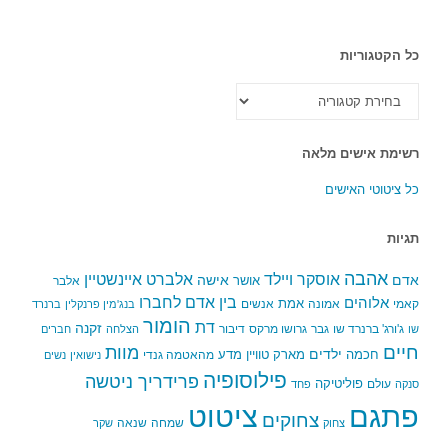
כל הקטגוריות
כל
הקטגוריות
רשימת אישים מלאה
כל ציטוטי האישים
תגיות
אהבה
אלברט איינשטיין
אוסקר ויילד
אדם
אישה
אושר
אלבר
בין אדם לחברו
אלוהים
אמת
קאמי
אמונה
אנשים
בנג'מין פרנקלין
ברנרד
הומור
דת
זקנה
ג'ורג' ברנרד שו
גבר
גרושו מרקס
דיבור
שו
הצלחה
חברים
חיים
מוות
ילדים
חכמה
מארק טוויין
מדע
מהאטמה גנדי
נישואין
נשים
פילוסופיה
פרידריך ניטשה
פוליטיקה
עולם
סנקה
פחד
פתגם
ציטוט
צחוקים
שמחה
שנאה
צחוק
שקר