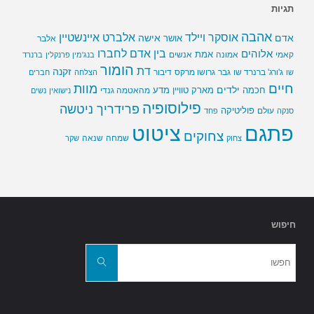
תגיות
אהבה
אלברט איינשטיין
אוסקר ויילד
אדם
אישה
אושר
אלבר
בין אדם לחברו
אלוהים
אמת
קאמי
אמונה
אנשים
בנג'מין פרנקלין
ברנרד
הומור
דת
זקנה
ג'ורג' ברנרד שו
גבר
גרושו מרקס
דיבור
שו
הצלחה
חברים
חיים
מוות
ילדים
חכמה
מארק טוויין
מדע
מהאטמה גנדי
נישואין
נשים
פילוסופיה
פרידריך ניטשה
פוליטיקה
עולם
סנקה
פחד
פתגם
ציטוט
צחוקים
שמחה
שנאה
צחוק
שקר
חיפוש
חפשו
את:
חפשו