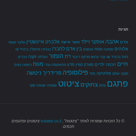
תגיות
אהבה
אלברט איינשטיין
אוסקר ויילד
אדם
אישה
אושר
אלבר קאמי
בין אדם לחברו
אלוהים
אמת
אמונה
אנשים
בנג'מין פרנקלין
ברנרד שו
הומור
דת
זקנה
ג'ורג' ברנרד שו
גבר
גרושו מרקס
דיבור
הצלחה
חברים
חיים
מוות
ילדים
חכמה
מארק טוויין
מדע
מהאטמה גנדי
נישואין
נשים
פילוסופיה
פרידריך ניטשה
פוליטיקה
עולם
סנקה
פחד
פתגם
ציטוט
צחוקים
שמחה
שנאה
צחוק
שקר
© כל הזכויות שמורות
לאתר "ציטטות",
tsitatot.co.il
ציטוטים ופתגמים
חכמים.