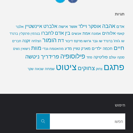
תגיות
אהבה
אלברט איינשטיין
אוסקר ויילד
אדם
אישה
אושר
אלבר
בין אדם לחברו
אלוהים
אמת
קאמי
אמונה
אנשים
בנג'מין פרנקלין
ברנרד
הומור
דת
זקנה
ג'ורג' ברנרד שו
גבר
גרושו מרקס
דיבור
שו
הצלחה
חברים
חיים
מוות
ילדים
חכמה
מארק טוויין
מדע
מהאטמה גנדי
נישואין
נשים
פילוסופיה
פרידריך ניטשה
פוליטיקה
עולם
סנקה
פחד
פתגם
ציטוט
צחוקים
שמחה
שנאה
צחוק
שקר
חיפוש
חפשו
את:
חפשו