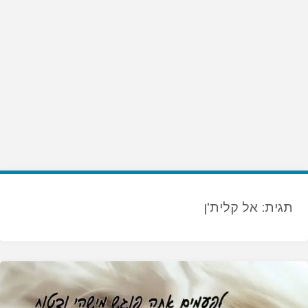
תגית:
אל קלית'ן