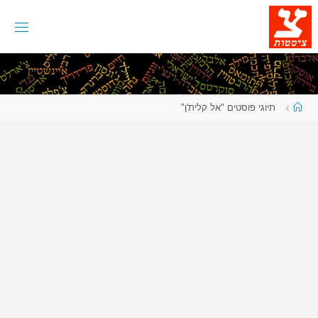
לגו
תוכן
עמוד
תיוגי פוסטים "אל קלית'ן"
ראשי