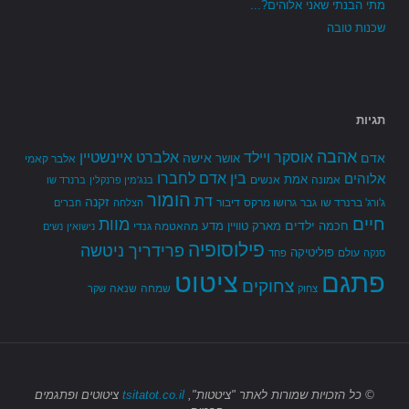
מתי הבנתי שאני אלוהים?...
שכנות טובה
תגיות
אהבה
אלברט איינשטיין
אוסקר ויילד
אדם
אישה
אושר
אלבר קאמי
בין אדם לחברו
אלוהים
אמת
אמונה
אנשים
בנג'מין פרנקלין
ברנרד שו
הומור
דת
זקנה
ג'ורג' ברנרד שו
גבר
גרושו מרקס
דיבור
הצלחה
חברים
חיים
מוות
ילדים
חכמה
מארק טוויין
מדע
מהאטמה גנדי
נישואין
נשים
פילוסופיה
פרידריך ניטשה
פוליטיקה
עולם
סנקה
פחד
פתגם
ציטוט
צחוקים
שמחה
שנאה
צחוק
שקר
© כל הזכויות שמורות
לאתר "ציטטות",
tsitatot.co.il
ציטוטים ופתגמים