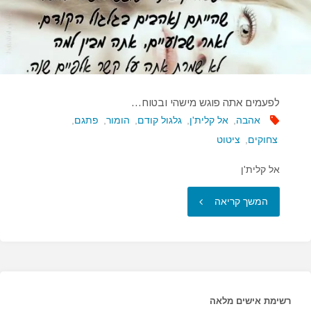
לפעמים אתה פוגש מישהי ובטוח…
אהבה
,
אל קלית'ן
,
גלגול קודם
,
הומור
,
פתגם
,
צחוקים
,
ציטוט
אל קלית'ן
"לפעמים
המשך קריאה
אתה
פוגש
מישהי
רשימת אישים מלאה