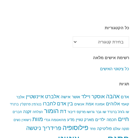
כל הקטגוריות
כל
הקטגוריות
רשימת אישים מלאה
כל ציטוטי האישים
תגיות
אהבה
אלברט איינשטיין
אוסקר ויילד
אדם
אישה
אושר
אלבר
בין אדם לחברו
אלוהים
אמת
קאמי
אמונה
אנשים
בנג'מין פרנקלין
ברנרד
הומור
דת
זקנה
ג'ורג' ברנרד שו
גבר
גרושו מרקס
דיבור
שו
הצלחה
חברים
חיים
מוות
ילדים
חכמה
מארק טוויין
מדע
מהאטמה גנדי
נישואין
נשים
פילוסופיה
פרידריך ניטשה
פוליטיקה
עולם
סנקה
פחד