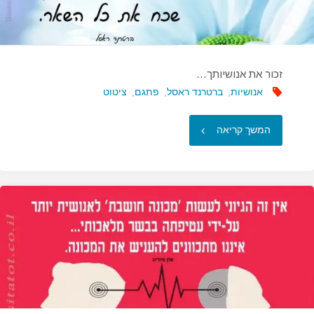
שהטכנולוגיה…"
זכור את אנושיותך…
אנושיות
,
ברטרנד ראסל
,
פתגם
,
ציטוט
"זכור
המשך קריאה
את
אנושיותך…"