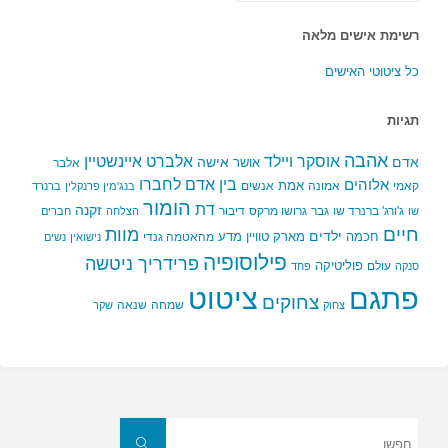
רשימת אישים מלאה
כל ציטוטי האישים
תגיות
אהבה
אלברט איינשטיין
אוסקר ויילד
אדם
אישה
אושר
אלבר
בין אדם לחברו
אלוהים
אמת
קאמי
אמונה
אנשים
בנג'מין פרנקלין
ברנרד
הומור
דת
זקנה
ג'ורג' ברנרד שו
גבר
גרושו מרקס
דיבור
שו
הצלחה
חברים
חיים
מוות
ילדים
חכמה
מארק טוויין
מדע
מהאטמה גנדי
נישואין
נשים
פילוסופיה
פרידריך ניטשה
פוליטיקה
עולם
סנקה
פחד
פתגם
ציטוט
צחוקים
שמחה
שנאה
צחוק
שקר
חפשו
את:
חפשו