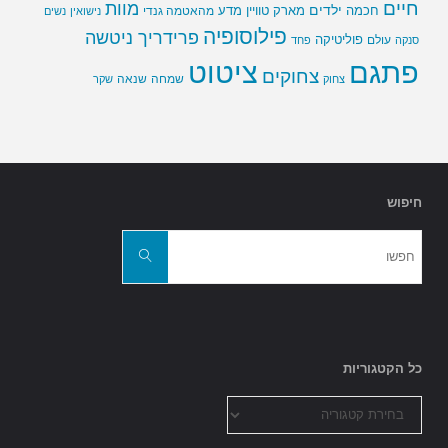
חיים
מוות
ילדים
חכמה
מארק טוויין
מדע
מהאטמה גנדי
נישואין
נשים
פילוסופיה
פרידריך ניטשה
פוליטיקה
עולם
סנקה
פחד
פתגם
ציטוט
צחוקים
שמחה
שנאה
צחוק
שקר
חיפוש
חפשו
את:
חפשו
כל הקטגוריות
כל
הקטגוריות