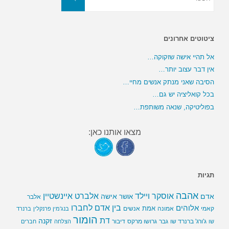
ציטוטים אחרונים
אל תהיי אישה שזקוקה…
אין דבר עצוב יותר…
הסיבה שאני מנתק אנשים מחיי…
בכל קואליציה יש גם…
בפוליטיקה, שנאה משותפת…
מצאו אותנו כאן:
תגיות
אהבה
אלברט איינשטיין
אוסקר ויילד
אדם
אישה
אושר
אלבר
בין אדם לחברו
אלוהים
אמת
קאמי
אמונה
אנשים
בנג'מין פרנקלין
ברנרד
הומור
דת
זקנה
ג'ורג' ברנרד שו
גבר
גרושו מרקס
דיבור
שו
הצלחה
חברים