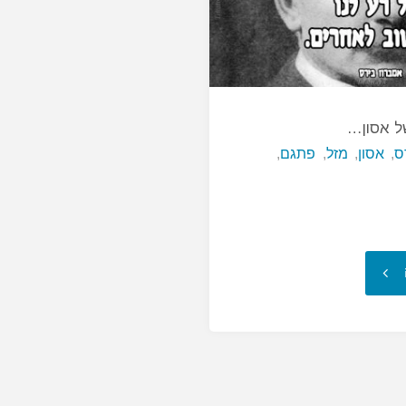
של אסון…
ס
,
אסון
,
מזל
,
פתגם
,
"יש
שתי
צורות
של