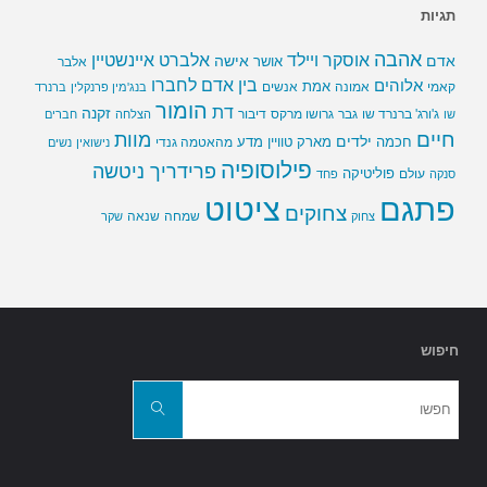
תגיות
אהבה
אלברט איינשטיין
אוסקר ויילד
אדם
אישה
אושר
אלבר
בין אדם לחברו
אלוהים
אמת
קאמי
אמונה
אנשים
בנג'מין פרנקלין
ברנרד
הומור
דת
זקנה
ג'ורג' ברנרד שו
גבר
גרושו מרקס
דיבור
שו
הצלחה
חברים
חיים
מוות
ילדים
חכמה
מארק טוויין
מדע
מהאטמה גנדי
נישואין
נשים
פילוסופיה
פרידריך ניטשה
פוליטיקה
עולם
סנקה
פחד
פתגם
ציטוט
צחוקים
שמחה
שנאה
צחוק
שקר
חיפוש
חפשו
את:
חפשו