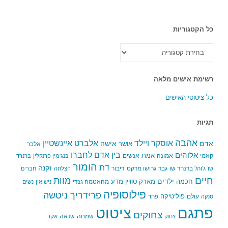
כל הקטגוריות
כל
הקטגוריות
רשימת אישים מלאה
כל ציטוטי האישים
תגיות
אהבה
אלברט איינשטיין
אוסקר ויילד
אדם
אישה
אושר
אלבר
בין אדם לחברו
אלוהים
אמת
קאמי
אמונה
אנשים
בנג'מין פרנקלין
ברנרד
הומור
דת
זקנה
ג'ורג' ברנרד שו
גבר
גרושו מרקס
דיבור
שו
הצלחה
חברים
חיים
מוות
ילדים
חכמה
מארק טוויין
מדע
מהאטמה גנדי
נישואין
נשים
פילוסופיה
פרידריך ניטשה
פוליטיקה
עולם
סנקה
פחד
פתגם
ציטוט
צחוקים
שמחה
שנאה
צחוק
שקר