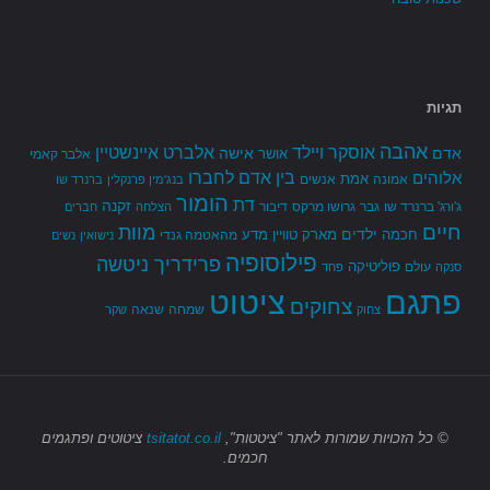
תגיות
אהבה
אלברט איינשטיין
אוסקר ויילד
אדם
אישה
אושר
אלבר קאמי
בין אדם לחברו
אלוהים
אמת
אמונה
אנשים
בנג'מין פרנקלין
ברנרד שו
הומור
דת
זקנה
ג'ורג' ברנרד שו
גבר
גרושו מרקס
דיבור
הצלחה
חברים
חיים
מוות
ילדים
חכמה
מארק טוויין
מדע
מהאטמה גנדי
נישואין
נשים
פילוסופיה
פרידריך ניטשה
פוליטיקה
עולם
סנקה
פחד
פתגם
ציטוט
צחוקים
שמחה
שנאה
צחוק
שקר
© כל הזכויות שמורות
לאתר "ציטטות",
tsitatot.co.il
ציטוטים ופתגמים
חכמים.