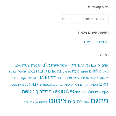
כל הקטגוריות
כל
הקטגוריות
רשימת אישים מלאה
כל ציטוטי האישים
תגיות
אהבה
אלברט איינשטיין
אוסקר ויילד
אדם
אישה
אושר
אלבר
בין אדם לחברו
אלוהים
אמת
קאמי
אמונה
אנשים
בנג'מין פרנקלין
ברנרד
הומור
דת
זקנה
ג'ורג' ברנרד שו
גבר
גרושו מרקס
דיבור
שו
הצלחה
חברים
חיים
מוות
ילדים
חכמה
מארק טוויין
מדע
מהאטמה גנדי
נישואין
נשים
פילוסופיה
פרידריך ניטשה
פוליטיקה
עולם
סנקה
פחד
פתגם
ציטוט
צחוקים
שמחה
שנאה
צחוק
שקר