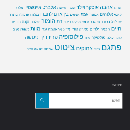
אהבה
אלברט איינשטיין
אוסקר ויילד
אדם
אישה
אושר
אלבר
בין אדם לחברו
אלוהים
אמת
קאמי
אמונה
אנשים
בנג'מין פרנקלין
ברנרד
הומור
דת
זקנה
ג'ורג' ברנרד שו
גבר
גרושו מרקס
דיבור
שו
הצלחה
חברים
חיים
מוות
ילדים
חכמה
מארק טוויין
מדע
מהאטמה גנדי
נישואין
נשים
פילוסופיה
פרידריך ניטשה
פוליטיקה
עולם
סנקה
פחד
פתגם
ציטוט
צחוקים
שמחה
שנאה
צחוק
שקר
חיפוש
חפשו
את:
חפשו