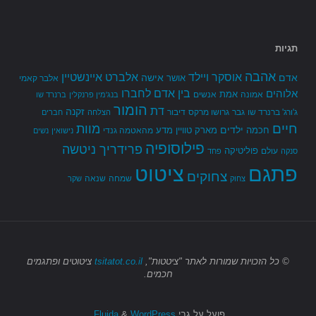
תגיות
אהבה
אלברט איינשטיין
אוסקר ויילד
אדם
אישה
אושר
אלבר קאמי
בין אדם לחברו
אלוהים
אמת
אמונה
אנשים
בנג'מין פרנקלין
ברנרד שו
הומור
דת
זקנה
ג'ורג' ברנרד שו
גבר
גרושו מרקס
דיבור
הצלחה
חברים
חיים
מוות
ילדים
חכמה
מארק טוויין
מדע
מהאטמה גנדי
נישואין
נשים
פילוסופיה
פרידריך ניטשה
פוליטיקה
עולם
סנקה
פחד
פתגם
ציטוט
צחוקים
שמחה
שנאה
צחוק
שקר
© כל הזכויות שמורות
לאתר "ציטטות",
tsitatot.co.il
ציטוטים ופתגמים
חכמים.
פועל על גבי
Fluida
WordPress.
&