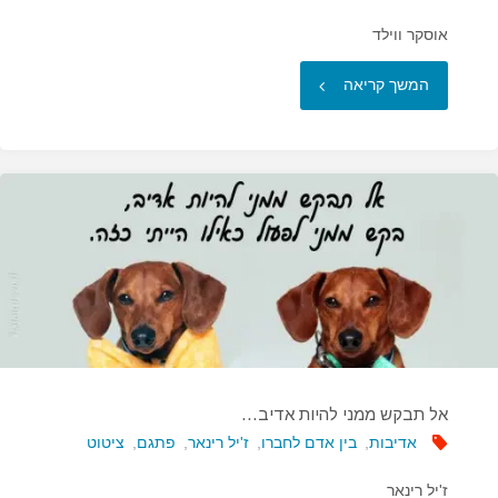
אוסקר ווילד
"סלח
המשך קריאה
תמיד
לאויבך…"
אל תבקש ממני להיות אדיב…
אדיבות
,
בין אדם לחברו
,
ז'יל רינאר
,
פתגם
,
ציטוט
ז'יל רינאר