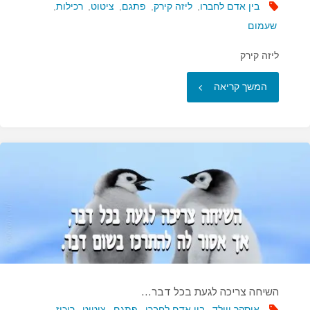
בין אדם לחברו
,
ליזה קירק
,
פתגם
,
ציטוט
,
רכילות
,
שעמום
ליזה קירק
"רכלן
המשך קריאה
הוא
אדם
המדבר
אתך
על
אחרים…"
השיחה צריכה לגעת בכל דבר…
אוסקר ויילד
,
בין אדם לחברו
,
פתגם
,
ציטוט
,
ריכוז
,