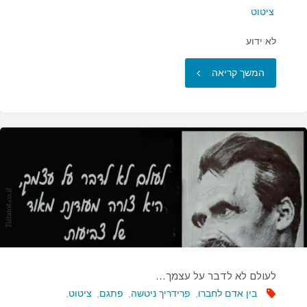
ציטוט
לא ידוע
"הרוצה
המשך קריאה
להיות
מקובל…"
לעולם לא לדבר על עצמך…
בין אדם לחברו
,
פרידריך ניטשה
,
פתגם
,
ציטוט
,