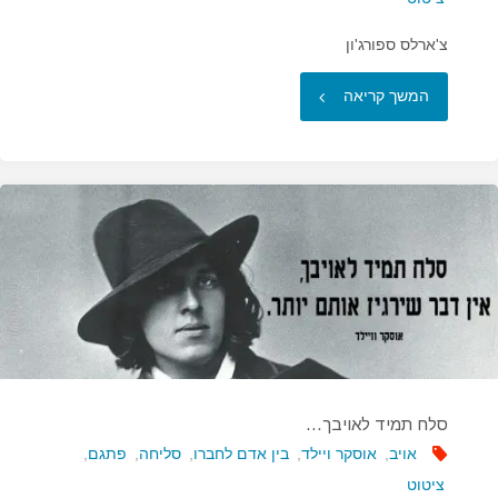
צ'ארלס ספורג'ון
"עלבונות
המשך קריאה
הם
כמו
פרוטות
מזויפות…"
סלח תמיד לאויבך…
אויב
,
אוסקר ויילד
,
בין אדם לחברו
,
סליחה
,
פתגם
,
ציטוט