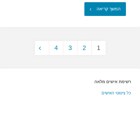
"אין
המשך קריאה
דבר
המונע
4
3
2
1
בעדנו
Posts
להיות…"
pagination
רשימת אישים מלאה
כל ציטוטי האישים