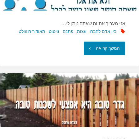
אני מעריך את זה שאתה נותן לי…
בין אדם לחברו
,
עצות
,
פתגם
,
ציטוט
,
תאודור רוזוולט
"אני
המשך קריאה
מעריך
את
זה
שאתה
נותן
לי…"