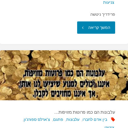
צניעות
פרידריך ניטשה
"לעולם
המשך קריאה
לא
לדבר
על
עצמך…"
עלבונות הם כמו פרוטות מזויפות…
בין אדם לחברו
,
עלבונות
,
פתגם
,
צ'ארלס ספורג'ון
,
ציטוט