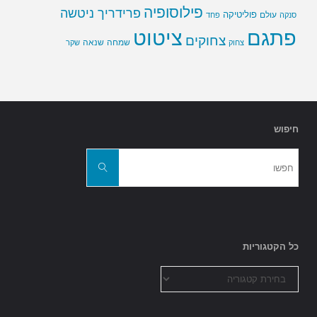
פילוסופיה
פרידריך ניטשה
פוליטיקה
עולם
סנקה
פחד
פתגם
ציטוט
צחוקים
שמחה
שנאה
צחוק
שקר
חיפוש
חפשו
את:
חפשו
כל הקטגוריות
כל
הקטגוריות