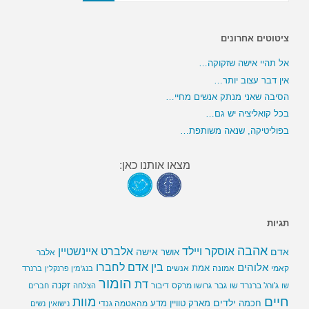
ציטוטים אחרונים
אל תהיי אישה שזקוקה…
אין דבר עצוב יותר…
הסיבה שאני מנתק אנשים מחיי…
בכל קואליציה יש גם…
בפוליטיקה, שנאה משותפת…
מצאו אותנו כאן:
תגיות
אהבה
אלברט איינשטיין
אוסקר ויילד
אדם
אישה
אושר
אלבר
בין אדם לחברו
אלוהים
אמת
קאמי
אמונה
אנשים
בנג'מין פרנקלין
ברנרד
הומור
דת
זקנה
ג'ורג' ברנרד שו
גבר
גרושו מרקס
דיבור
שו
הצלחה
חברים
חיים
מוות
ילדים
חכמה
מארק טוויין
מדע
מהאטמה גנדי
נישואין
נשים