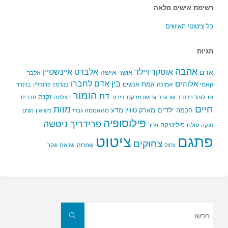
רשימת אישים מלאה
כל ציטוטי האישים
תגיות
אהבה
אלברט איינשטיין
אוסקר ויילד
אדם
אישה
אושר
אלבר
בין אדם לחברו
אלוהים
אמת
קאמי
אמונה
אנשים
בנג'מין פרנקלין
ברנרד
הומור
דת
זקנה
ג'ורג' ברנרד שו
גבר
גרושו מרקס
דיבור
שו
הצלחה
חברים
חיים
מוות
ילדים
חכמה
מארק טוויין
מדע
מהאטמה גנדי
נישואין
נשים
פילוסופיה
פרידריך ניטשה
פוליטיקה
עולם
סנקה
פחד
פתגם
ציטוט
צחוקים
שמחה
שנאה
צחוק
שקר
חפשו
את:
חפשו