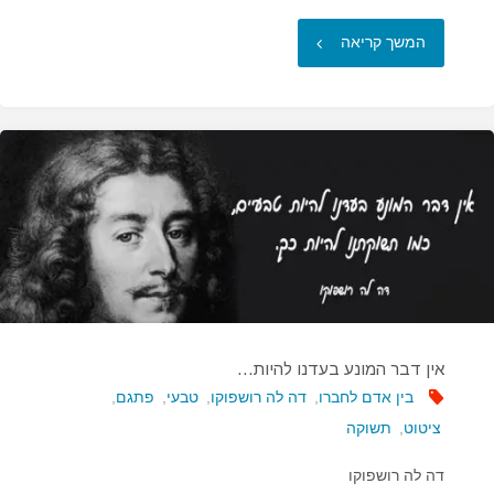
"אל
המשך קריאה
תבקש
ממני
להיות
אדיב…"
אין דבר המונע בעדנו להיות…
בין אדם לחברו
,
דה לה רושפוקו
,
טבעי
,
פתגם
,
ציטוט
,
תשוקה
דה לה רושפוקו