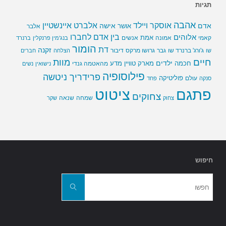
תגיות
אהבה
אלברט איינשטיין
אוסקר ויילד
אדם
אישה
אושר
אלבר
בין אדם לחברו
אלוהים
אמת
קאמי
אמונה
אנשים
בנג'מין פרנקלין
ברנרד
הומור
דת
זקנה
ג'ורג' ברנרד שו
גבר
גרושו מרקס
דיבור
שו
הצלחה
חברים
חיים
מוות
ילדים
חכמה
מארק טוויין
מדע
מהאטמה גנדי
נישואין
נשים
פילוסופיה
פרידריך ניטשה
פוליטיקה
עולם
סנקה
פחד
פתגם
ציטוט
צחוקים
שמחה
שנאה
צחוק
שקר
חיפוש
חפשו
את:
חפשו