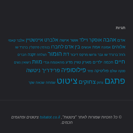
תגיות
אהבה
אלברט איינשטיין
אוסקר ויילד
אדם
אישה
אושר
אלבר קאמי
בין אדם לחברו
אלוהים
אמת
אמונה
אנשים
בנג'מין פרנקלין
ברנרד שו
הומור
דת
זקנה
ג'ורג' ברנרד שו
גבר
גרושו מרקס
דיבור
הצלחה
חברים
חיים
מוות
ילדים
חכמה
מארק טוויין
מדע
מהאטמה גנדי
נישואין
נשים
פילוסופיה
פרידריך ניטשה
פוליטיקה
עולם
סנקה
פחד
פתגם
ציטוט
צחוקים
שמחה
שנאה
צחוק
שקר
© כל הזכויות שמורות
לאתר "ציטטות",
tsitatot.co.il
ציטוטים ופתגמים
חכמים.