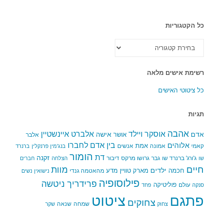
כל הקטגוריות
כל
הקטגוריות
רשימת אישים מלאה
כל ציטוטי האישים
תגיות
אהבה
אלברט איינשטיין
אוסקר ויילד
אדם
אישה
אושר
אלבר
בין אדם לחברו
אלוהים
אמת
קאמי
אמונה
אנשים
בנג'מין פרנקלין
ברנרד
הומור
דת
זקנה
ג'ורג' ברנרד שו
גבר
גרושו מרקס
דיבור
שו
הצלחה
חברים
חיים
מוות
ילדים
חכמה
מארק טוויין
מדע
מהאטמה גנדי
נישואין
נשים
פילוסופיה
פרידריך ניטשה
פוליטיקה
עולם
סנקה
פחד
פתגם
ציטוט
צחוקים
שמחה
שנאה
צחוק
שקר