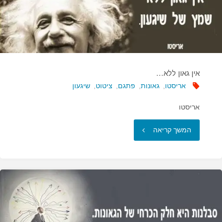
אין גאון ללא…
אריסטו
,
גאונות
,
פתגם
,
ציטוט
,
שיגעון
אריסטו
"אין
המשך קריאה
גאון
ללא…"