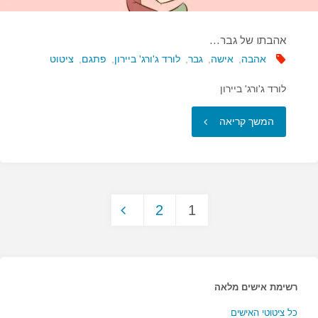
אהבתו של גבר…
אהבה
,
אישה
,
גבר
,
לורד ג'ורג' ביירון
,
פתגם
,
ציטוט
לורד ג'ורג' ביירון
"אהבתו
המשך קריאה
של
גבר…"
2
1
Posts
pagination
רשימת אישים מלאה
כל ציטוטי האישים