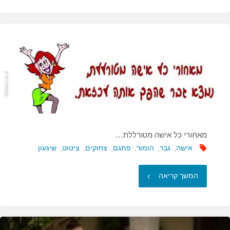
של
אישה
צלול
יותר…"
מאחורי כל אישה מטורללת…
אישה
,
גבר
,
הומור
,
פתגם
,
צחוקים
,
ציטוט
,
שיגעון
"מאחורי
המשך קריאה
כל
אישה