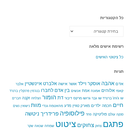
כל הקטגוריות
כל
הקטגוריות
רשימת אישים מלאה
כל ציטוטי האישים
תגיות
אהבה
אלברט איינשטיין
אוסקר ויילד
אדם
אישה
אושר
אלבר
בין אדם לחברו
אלוהים
אמת
קאמי
אמונה
אנשים
בנג'מין פרנקלין
ברנרד
הומור
דת
זקנה
ג'ורג' ברנרד שו
גבר
גרושו מרקס
דיבור
שו
הצלחה
חברים
חיים
מוות
ילדים
חכמה
מארק טוויין
מדע
מהאטמה גנדי
נישואין
נשים
פילוסופיה
פרידריך ניטשה
פוליטיקה
עולם
סנקה
פחד
פתגם
ציטוט
צחוקים
שמחה
שנאה
צחוק
שקר