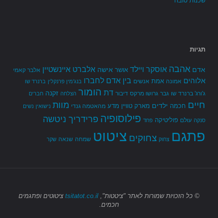
שכנות טובה
תגיות
אהבה
אלברט איינשטיין
אוסקר ויילד
אדם
אישה
אושר
אלבר קאמי
בין אדם לחברו
אלוהים
אמת
אמונה
אנשים
בנג'מין פרנקלין
ברנרד שו
הומור
דת
זקנה
ג'ורג' ברנרד שו
גבר
גרושו מרקס
דיבור
הצלחה
חברים
חיים
מוות
ילדים
חכמה
מארק טוויין
מדע
מהאטמה גנדי
נישואין
נשים
פילוסופיה
פרידריך ניטשה
פוליטיקה
עולם
סנקה
פחד
פתגם
ציטוט
צחוקים
שמחה
שנאה
צחוק
שקר
© כל הזכויות שמורות
לאתר "ציטטות",
tsitatot.co.il
ציטוטים ופתגמים
חכמים.