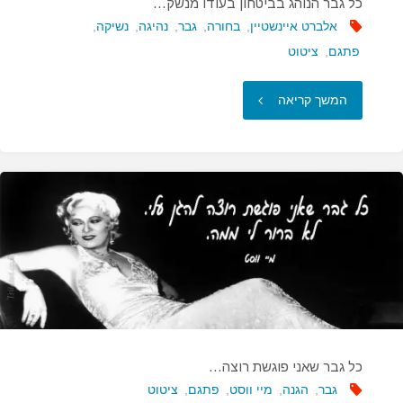
כל גבר הנוהג בביטחון בעודו מנשק…
אלברט איינשטיין
,
בחורה
,
גבר
,
נהיגה
,
נשיקה
,
פתגם
,
ציטוט
"כל
המשך קריאה
גבר
הנוהג
בביטחון
בעודו
מנשק…"
כל גבר שאני פוגשת רוצה…
גבר
,
הגנה
,
מיי ווסט
,
פתגם
,
ציטוט