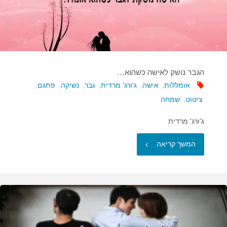
גבר…"
הגבר נושק לאישה כשהוא…
אומללות
,
אישה
,
ג'ורג' מרדית
,
גבר
,
נשיקה
,
פתגם
,
ציטוט
,
שמחה
ג'ורג' מרדית
"הגבר
המשך קריאה
נושק
לאישה
כשהוא…"