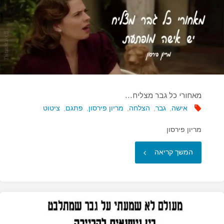
מטורללת…"
מאחורי כל גבר מצליח…
אישה
,
גבר
,
הצלחה
,
מריון פירסון
,
פתגם
,
ציטוט
מריון פירסון
"מאחורי
המשך קריאה
כל
גבר
מצליח…"