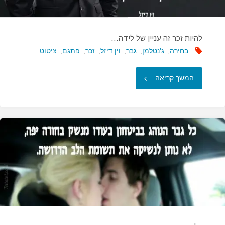
להיות זכר זה עניין של לידה…
בחירה
,
ג'נטלמן
,
גבר
,
וין דיזל
,
זכר
,
פתגם
,
ציטוט
"להיות
המשך קריאה
זכר
זה
עניין
של
לידה…"