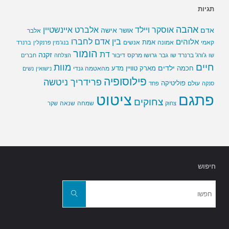
תגיות
אהבה
אלברט איינשטיין
אוסקר ויילד
אדם
אישה
אושר
אלבר
בין אדם לחברו
אלוהים
אמת
קאמי
אמונה
אנשים
בנג'מין פרנקלין
ברנרד
הומור
דת
זקנה
ג'ורג' ברנרד שו
גבר
גרושו מרקס
דיבור
שו
הצלחה
חברים
חיים
מוות
ילדים
חכמה
מארק טוויין
מדע
מהאטמה גנדי
נישואין
נשים
פילוסופיה
פרידריך ניטשה
פוליטיקה
עולם
סנקה
פחד
פתגם
ציטוט
צחוקים
שמחה
שנאה
צחוק
שקר
חיפוש
חפשו
את:
חפשו