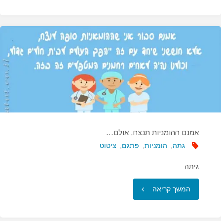
הטובה
ביותר
היא…"
אמנם ההומניות תנצח, אולם…
גתה
,
הומניות
,
פתגם
,
ציטוט
גיתה
"אמנם
המשך קריאה
ההומניות