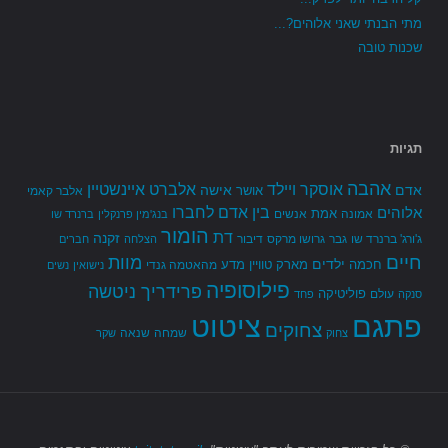
מתי הבנתי שאני אלוהים?...
שכנות טובה
תגיות
אהבה
אלברט איינשטיין
אוסקר ויילד
אדם
אישה
אושר
אלבר קאמי
בין אדם לחברו
אלוהים
אמת
אמונה
אנשים
בנג'מין פרנקלין
ברנרד שו
הומור
דת
זקנה
ג'ורג' ברנרד שו
גבר
גרושו מרקס
דיבור
הצלחה
חברים
חיים
מוות
ילדים
חכמה
מארק טוויין
מדע
מהאטמה גנדי
נישואין
נשים
פילוסופיה
פרידריך ניטשה
פוליטיקה
עולם
סנקה
פחד
פתגם
ציטוט
צחוקים
שמחה
שנאה
צחוק
שקר