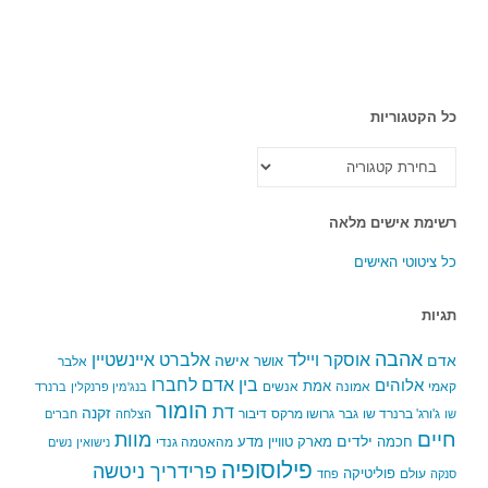
כל הקטגוריות
כל
הקטגוריות
רשימת אישים מלאה
כל ציטוטי האישים
תגיות
אהבה
אלברט איינשטיין
אוסקר ויילד
אדם
אישה
אושר
אלבר
בין אדם לחברו
אלוהים
אמת
קאמי
אמונה
אנשים
בנג'מין פרנקלין
ברנרד
הומור
דת
זקנה
ג'ורג' ברנרד שו
גבר
גרושו מרקס
דיבור
שו
הצלחה
חברים
חיים
מוות
ילדים
חכמה
מארק טוויין
מדע
מהאטמה גנדי
נישואין
נשים
פילוסופיה
פרידריך ניטשה
פוליטיקה
עולם
סנקה
פחד