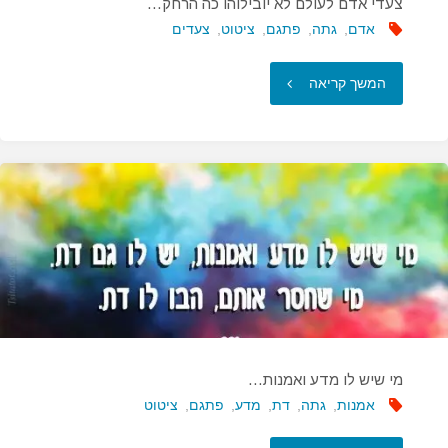
צעדי אדם לעולם לא יובילוהו כה הרחק…
אדם
,
גתה
,
פתגם
,
ציטוט
,
צעדים
"צעדי
המשך קריאה
אדם
לעולם
לא
יובילוהו
כה
הרחק…"
מי שיש לו מדע ואמנות…
אמנות
,
גתה
,
דת
,
מדע
,
פתגם
,
ציטוט