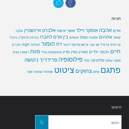
תגיות
אהבה
אלברט איינשטיין
אוסקר ויילד
אדם
אישה
אושר
אלבר
בין אדם לחברו
אלוהים
אמת
קאמי
אמונה
אנשים
בנג'מין פרנקלין
ברנרד
הומור
דת
זקנה
ג'ורג' ברנרד שו
גבר
גרושו מרקס
דיבור
שו
הצלחה
חברים
חיים
מוות
ילדים
חכמה
מארק טוויין
מדע
מהאטמה גנדי
נישואין
נשים
פילוסופיה
פרידריך ניטשה
פוליטיקה
עולם
סנקה
פחד
פתגם
ציטוט
צחוקים
שמחה
שנאה
צחוק
שקר
חיפוש
חפשו
את:
חפשו