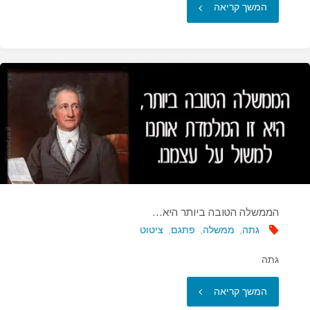
"מי
המשך קריאה
שיש
לו
מדע
ואמנות…"
הממשלה הטובה ביותר היא…
גתה
,
ממשלה
,
פתגם
,
ציטוט
גתה
"הממשלה
המשך קריאה