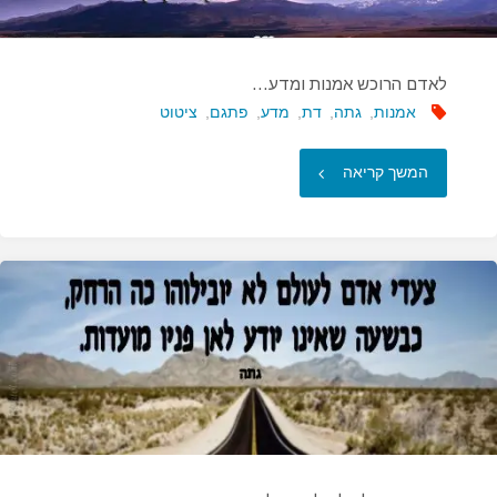
לאדם הרוכש אמנות ומדע…
אמנות
,
גתה
,
דת
,
מדע
,
פתגם
,
ציטוט
"לאדם
המשך קריאה
הרוכש
אמנות
ומדע…"