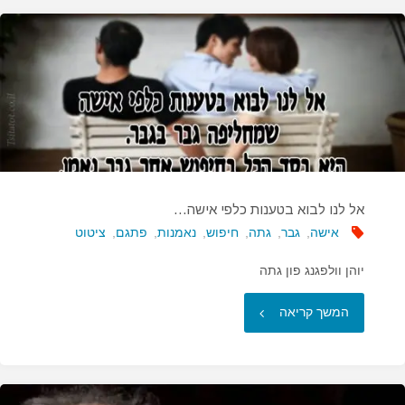
תנצח,
אולם…"
אל לנו לבוא בטענות כלפי אישה…
אישה
,
גבר
,
גתה
,
חיפוש
,
נאמנות
,
פתגם
,
ציטוט
יוהן וולפגנג פון גתה
"אל
המשך קריאה
לנו
לבוא