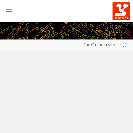
לגו
תוכן
עמוד
תיוגי פוסטים "גתה"
ראשי