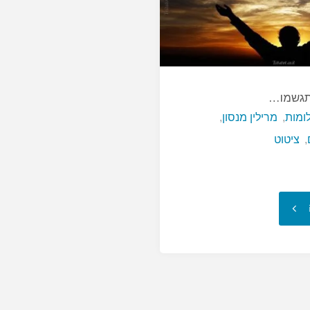
תגשמו…
ומות
,
מרילין מנסון
,
,
ציטוט
"כשמשאלותיך
יתגשמו…"