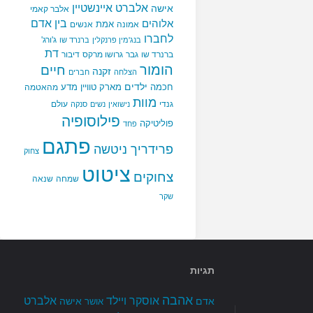
אלברט איינשטיין
אישה
אלבר קאמי
בין אדם
אלוהים
אמת
אמונה
אנשים
לחברו
ג'ורג'
בנג'מין פרנקלין
ברנרד שו
דת
ברנרד שו
גבר
גרושו מרקס
דיבור
הומור
חיים
זקנה
הצלחה
חברים
ילדים
חכמה
מארק טוויין
מדע
מהאטמה
מוות
גנדי
עולם
נישואין
נשים
סנקה
פילוסופיה
פוליטיקה
פחד
פתגם
פרידריך ניטשה
צחוק
ציטוט
צחוקים
שמחה
שנאה
שקר
תגיות
אהבה
אלברט
אוסקר ויילד
אדם
אישה
אושר