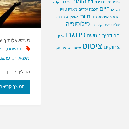
הומור
דת
זקנה
גרושו מרקס
דיבור
הצלחה
חיים
ילדים
חכמה
מארק טוויין
חברים
מוות
מדע
מהאטמה גנדי
נישואין
נשים
סנקה
פילוסופיה
פוליטיקה
עולם
פחד
פתגם
פרידריך ניטשה
צחוק
כשמשאלותיך י
ציטוט
צחוקים
שמחה
שנאה
שקר
הגשמה
,
חל
משאלות
,
פתגם
מרילין מנסון
המשך קריאה