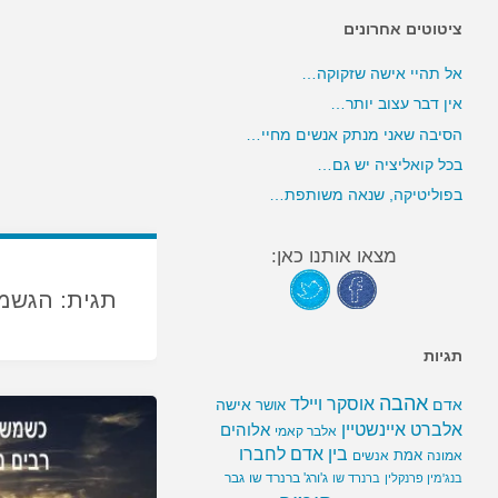
ציטוטים אחרונים
אל תהיי אישה שזקוקה…
אין דבר עצוב יותר…
הסיבה שאני מנתק אנשים מחיי…
בכל קואליציה יש גם…
בפוליטיקה, שנאה משותפת…
מצאו אותנו כאן:
תגית:
הגשמ
תגיות
אהבה
אוסקר ויילד
אדם
אישה
אושר
אלברט איינשטיין
אלוהים
אלבר קאמי
בין אדם לחברו
אמת
אמונה
אנשים
ג'ורג' ברנרד שו
גבר
בנג'מין פרנקלין
ברנרד שו