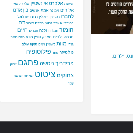
אלברט איינשטיין
אישה
אלבר קאמי
בין אדם
אלוהים
אמת
אמונה
אנשים
לחברו
ג'ורג'
בנג'מין פרנקלין
ברנרד שו
דת
ברנרד שו
גבר
גרושו מרקס
דיבור
הומור
חיים
זקנה
הצלחה
חברים
ילדים
חכמה
מארק טוויין
מדע
מהאטמה
מוות
גנדי
עולם
נישואין
נשים
סנקה
פילוסופיה
פוליטיקה
פחד
נס
,
ילדים
,
פתגם
פרידריך ניטשה
צחוק
ציטוט
צחוקים
שמחה
שנאה
שקר