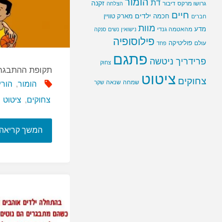
הומור
דת
זקנה
גרושו מרקס
דיבור
הצלחה
חיים
ילדים
חכמה
מארק טוויין
חברים
מוות
מדע
מהאטמה גנדי
נישואין
נשים
סנקה
פילוסופיה
פוליטיקה
עולם
פחד
פתגם
פרידריך ניטשה
צחוק
תקופת ההתבגרו
ציטוט
צחוקים
שמחה
שנאה
שקר
הומור
,
הורי
צחוקים
,
ציטוט
המשך קריאה