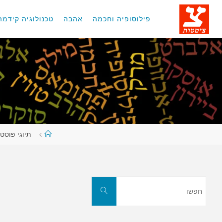
לגו
תוכן
פילוסופיה וחכמה
אהבה
טכנולוגיה קידמה
עמוד
תיוגי פוסטי
ראשי
חפשו
חפשו
את: