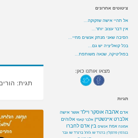
ציטוטים אחרונים
אל תהיי אישה שזקוקה…
אין דבר עצוב יותר…
הסיבה שאני מנתק אנשים מחיי…
בכל קואליציה יש גם…
בפוליטיקה, שנאה משותפת…
מצאו אותנו כאן:
תגית:
הורים
תגיות
אהבה
אוסקר ויילד
אדם
אישה
אושר
אלברט איינשטיין
אלוהים
אלבר קאמי
בין אדם לחברו
אמת
אמונה
אנשים
ג'ורג' ברנרד שו
גבר
בנג'מין פרנקלין
ברנרד שו