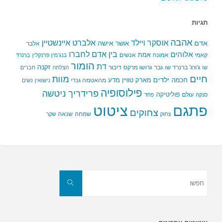
תגיות
אהבה
אלברט איינשטיין
אוסקר ויילד
אדם
אישה
אושר
אלבר
בין אדם לחברו
אלוהים
אמת
קאמי
אמונה
אנשים
בנג'מין פרנקלין
ברנרד
הומור
דת
זקנה
ג'ורג' ברנרד שו
גבר
גרושו מרקס
דיבור
שו
הצלחה
חברים
חיים
מוות
ילדים
חכמה
מארק טוויין
מדע
מהאטמה גנדי
נישואין
נשים
פילוסופיה
פרידריך ניטשה
פוליטיקה
עולם
סנקה
פחד
פתגם
ציטוט
צחוקים
שמחה
שנאה
צחוק
שקר
חפשו
את:
חפשו