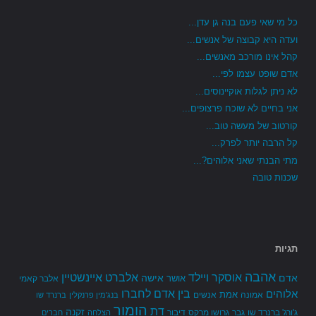
כל מי שאי פעם בנה גן עדן...
ועדה היא קבוצה של אנשים...
קהל אינו מורכב מאנשים...
אדם שופט עצמו לפי...
לא ניתן לגלות אוקיינוסים...
אני בחיים לא שוכח פרצופים...
קורטוב של מעשה טוב...
קל הרבה יותר לפרק...
מתי הבנתי שאני אלוהים?...
שכנות טובה
תגיות
אהבה
אלברט איינשטיין
אוסקר ויילד
אדם
אישה
אושר
אלבר קאמי
בין אדם לחברו
אלוהים
אמת
אמונה
אנשים
בנג'מין פרנקלין
ברנרד שו
הומור
דת
זקנה
ג'ורג' ברנרד שו
גבר
גרושו מרקס
דיבור
הצלחה
חברים