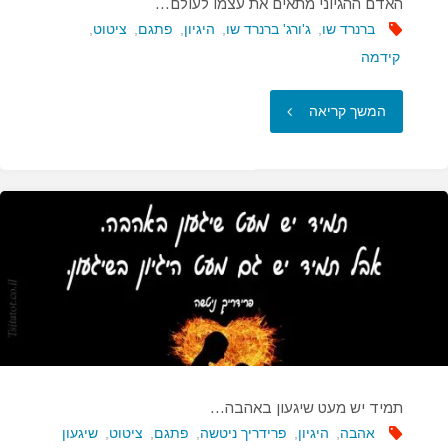
האדם ההגיוני מתאים את עצמו לעולם…
ברנרד שו
,
ג'ורג' ברנרד שו
,
היגיון
,
פתגם
,
ציטוט
,
קידמה
"האדם
המשך קריאה
ההגיוני
מתאים
את
עצמו
לעולם…"
תמיד יש מעט שיגעון באהבה…
אהבה
,
היגיון
,
פרידריך ניטשה
,
פתגם
,
ציטוט
,
שיגעון