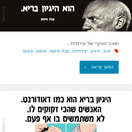
האויב העיקרי של יצירתיות…
אויב
,
היגיון
,
יצירתיות
,
פבלו פיקסו
,
פתגם
,
ציטוט
"האויב
המשך קריאה
העיקרי
של
יצירתיות…"