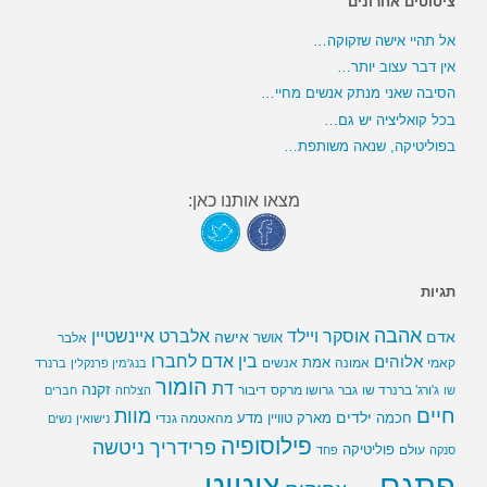
ציטוטים אחרונים
אל תהיי אישה שזקוקה…
אין דבר עצוב יותר…
הסיבה שאני מנתק אנשים מחיי…
בכל קואליציה יש גם…
בפוליטיקה, שנאה משותפת…
מצאו אותנו כאן:
תגיות
אהבה
אלברט איינשטיין
אוסקר ויילד
אדם
אישה
אושר
אלבר
בין אדם לחברו
אלוהים
אמת
קאמי
אמונה
אנשים
בנג'מין פרנקלין
ברנרד
הומור
דת
זקנה
ג'ורג' ברנרד שו
גבר
גרושו מרקס
דיבור
שו
הצלחה
חברים
חיים
מוות
ילדים
חכמה
מארק טוויין
מדע
מהאטמה גנדי
נישואין
נשים
פילוסופיה
פרידריך ניטשה
פוליטיקה
עולם
סנקה
פחד
פתגם
ציטוט