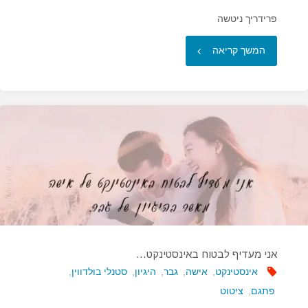
פרידריך ניטשה
"תמיד
המשך קריאה
יש
מעט
שיגעון
באהבה…"
אני מעדיף לבטוח באינסטינקט…
אינסטינקט
,
אישה
,
גבר
,
היגיון
,
סטנלי בולדווין
,
פתגם
,
ציטוט