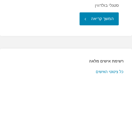
סטנלי בולדווין
"אני
המשך קריאה
מעדיף
לבטוח
באינסטינקט…"
רשימת אישים מלאה
כל ציטוטי האישים