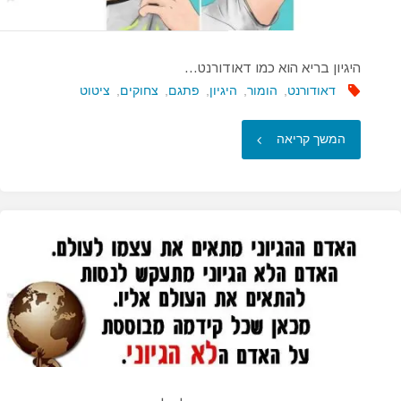
היגיון בריא הוא כמו דאודורנט…
דאודורנט
,
הומור
,
היגיון
,
פתגם
,
צחוקים
,
ציטוט
"היגיון
המשך קריאה
בריא
הוא
כמו
דאודורנט…"