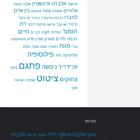
אלברט איינשטיין
אישה
אלבר קאמי
בין אדם
אלוהים
אמת
אמונה
אנשים
לחברו
ג'ורג'
בנג'מין פרנקלין
ברנרד שו
דת
ברנרד שו
גבר
גרושו מרקס
דיבור
הומור
חיים
זקנה
הצלחה
חברים
ילדים
חכמה
מארק טוויין
מדע
מהאטמה
מוות
גנדי
עולם
נישואין
נשים
סנקה
פילוסופיה
פוליטיקה
פחד
פתגם
פרידריך ניטשה
צחוק
ציטוט
צחוקים
שמחה
שנאה
שקר
תגיות
אהבה
אלברט
אוסקר ויילד
אדם
אישה
אושר