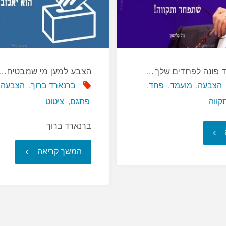
 פונה לפחדים שלך…
הצבע למען מי שמבטיח…
הצבעה
,
מועמד
,
פחד
,
ברנארד ברוך
,
הצבעה
,
קווה
פתגם
,
ציטוט
ברנארד ברוך
"אם
"הצבע
המשך קריאה
מועמד
למען
אחד
מי
פונה
שמבטיח…"