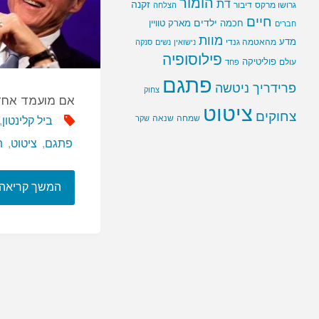
הומור
דת
זקנה
גרושו מרקס
דיבור
הצלחה
חיים
ילדים
חכמה
מארק טוויין
חברים
מוות
מדע
מהאטמה גנדי
נישואין
נשים
סנקה
פילוסופיה
פוליטיקה
עולם
פחד
פתגם
פרידריך ניטשה
צחוק
אם מועמד אחד
ציטוט
צחוקים
שמחה
שנאה
שקר
ביל קלינטון
,
פתגם
,
ציטוט
,
ת
המשך קריאה