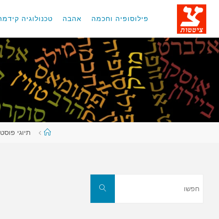
לגו
תוכן
פילוסופיה וחכמה
אהבה
טכנולוגיה קידמה
עמוד
תיוגי פוסט
ראשי
חפשו
חפשו
את: