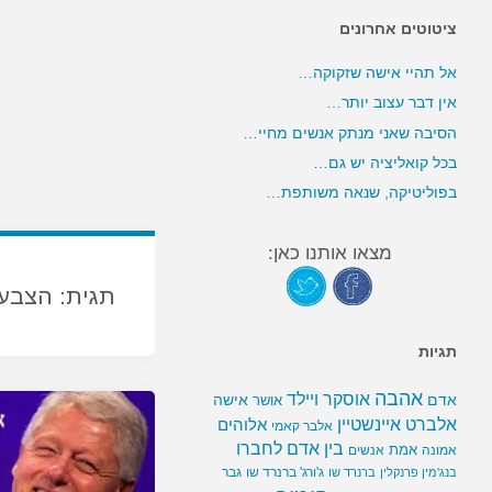
ציטוטים אחרונים
אל תהיי אישה שזקוקה…
אין דבר עצוב יותר…
הסיבה שאני מנתק אנשים מחיי…
בכל קואליציה יש גם…
בפוליטיקה, שנאה משותפת…
מצאו אותנו כאן:
תגית:
הצבע
תגיות
אהבה
אוסקר ויילד
אדם
אישה
אושר
אלברט איינשטיין
אלוהים
אלבר קאמי
בין אדם לחברו
אמת
אמונה
אנשים
ג'ורג' ברנרד שו
גבר
בנג'מין פרנקלין
ברנרד שו