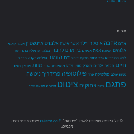
שכנות טובה
תגיות
אהבה
אלברט איינשטיין
אוסקר ויילד
אדם
אישה
אושר
אלבר קאמי
בין אדם לחברו
אלוהים
אמת
אמונה
אנשים
בנג'מין פרנקלין
ברנרד שו
הומור
דת
זקנה
ג'ורג' ברנרד שו
גבר
גרושו מרקס
דיבור
הצלחה
חברים
חיים
מוות
ילדים
חכמה
מארק טוויין
מדע
מהאטמה גנדי
נישואין
נשים
פילוסופיה
פרידריך ניטשה
פוליטיקה
עולם
סנקה
פחד
פתגם
ציטוט
צחוקים
שמחה
שנאה
צחוק
שקר
© כל הזכויות שמורות
לאתר "ציטטות",
tsitatot.co.il
ציטוטים ופתגמים
חכמים.