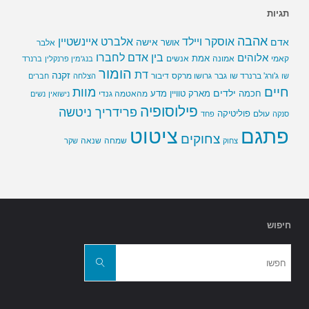
תגיות
אהבה
אלברט איינשטיין
אוסקר ויילד
אדם
אישה
אושר
אלבר
בין אדם לחברו
אלוהים
אמת
קאמי
אמונה
אנשים
בנג'מין פרנקלין
ברנרד
הומור
דת
זקנה
ג'ורג' ברנרד שו
גבר
גרושו מרקס
דיבור
שו
הצלחה
חברים
חיים
מוות
ילדים
חכמה
מארק טוויין
מדע
מהאטמה גנדי
נישואין
נשים
פילוסופיה
פרידריך ניטשה
פוליטיקה
עולם
סנקה
פחד
פתגם
ציטוט
צחוקים
שמחה
שנאה
צחוק
שקר
חיפוש
חפשו
את:
חפשו