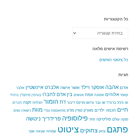
כל הקטגוריות
כל
הקטגוריות
רשימת אישים מלאה
כל ציטוטי האישים
תגיות
אהבה
אלברט איינשטיין
אוסקר ויילד
אדם
אישה
אושר
אלבר
בין אדם לחברו
אלוהים
אמת
קאמי
אמונה
אנשים
בנג'מין פרנקלין
ברנרד
הומור
דת
זקנה
ג'ורג' ברנרד שו
גבר
גרושו מרקס
דיבור
שו
הצלחה
חברים
חיים
מוות
ילדים
חכמה
מארק טוויין
מדע
מהאטמה גנדי
נישואין
נשים
פילוסופיה
פרידריך ניטשה
פוליטיקה
עולם
סנקה
פחד
פתגם
ציטוט
צחוקים
שמחה
שנאה
צחוק
שקר