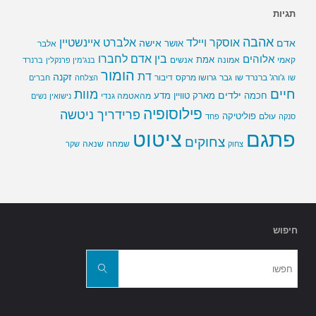
תגיות
אהבה
אלברט איינשטיין
אוסקר ויילד
אדם
אישה
אושר
אלבר
בין אדם לחברו
אלוהים
אמת
קאמי
אמונה
אנשים
בנג'מין פרנקלין
ברנרד
הומור
דת
זקנה
ג'ורג' ברנרד שו
גבר
גרושו מרקס
דיבור
שו
הצלחה
חברים
חיים
מוות
ילדים
חכמה
מארק טוויין
מדע
מהאטמה גנדי
נישואין
נשים
פילוסופיה
פרידריך ניטשה
פוליטיקה
עולם
סנקה
פחד
פתגם
ציטוט
צחוקים
שמחה
שנאה
צחוק
שקר
חיפוש
חפשו
את:
חפשו