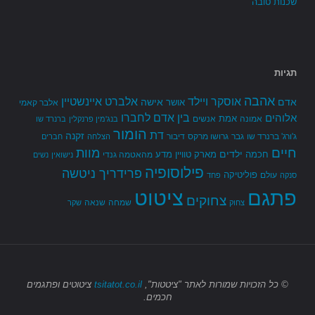
שכנות טובה
תגיות
אהבה
אלברט איינשטיין
אוסקר ויילד
אדם
אישה
אושר
אלבר קאמי
בין אדם לחברו
אלוהים
אמת
אמונה
אנשים
בנג'מין פרנקלין
ברנרד שו
הומור
דת
זקנה
ג'ורג' ברנרד שו
גבר
גרושו מרקס
דיבור
הצלחה
חברים
חיים
מוות
ילדים
חכמה
מארק טוויין
מדע
מהאטמה גנדי
נישואין
נשים
פילוסופיה
פרידריך ניטשה
פוליטיקה
עולם
סנקה
פחד
פתגם
ציטוט
צחוקים
שמחה
שנאה
צחוק
שקר
© כל הזכויות שמורות
לאתר "ציטטות",
tsitatot.co.il
ציטוטים ופתגמים
חכמים.