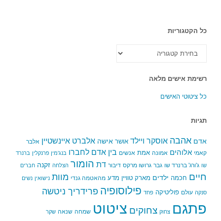
כל הקטגוריות
כל
הקטגוריות
רשימת אישים מלאה
כל ציטוטי האישים
תגיות
אהבה
אלברט איינשטיין
אוסקר ויילד
אדם
אישה
אושר
אלבר
בין אדם לחברו
אלוהים
אמת
קאמי
אמונה
אנשים
בנג'מין פרנקלין
ברנרד
הומור
דת
זקנה
ג'ורג' ברנרד שו
גבר
גרושו מרקס
דיבור
שו
הצלחה
חברים
חיים
מוות
ילדים
חכמה
מארק טוויין
מדע
מהאטמה גנדי
נישואין
נשים
פילוסופיה
פרידריך ניטשה
פוליטיקה
עולם
סנקה
פחד
פתגם
ציטוט
צחוקים
שמחה
שנאה
צחוק
שקר