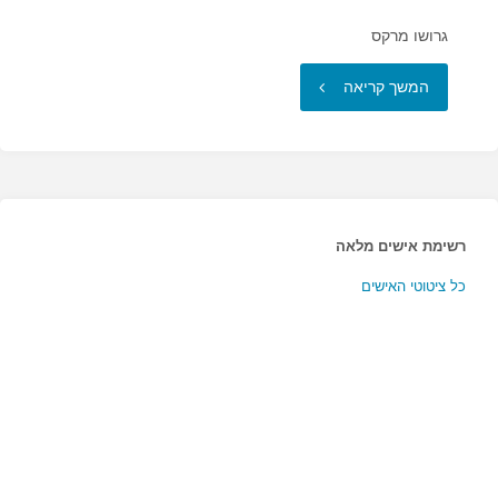
גרושו מרקס
"אני
המשך קריאה
בחיים
לא
שוכח
רשימת אישים מלאה
פרצופים…"
כל ציטוטי האישים