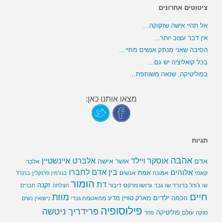
ציטוטים אחרונים
אל תהיי אישה שזקוקה…
אין דבר עצוב יותר…
הסיבה שאני מנתק אנשים מחיי…
בכל קואליציה יש גם…
בפוליטיקה, שנאה משותפת…
מצאו אותנו כאן:
תגיות
אהבה
אלברט איינשטיין
אוסקר ויילד
אדם
אישה
אושר
אלבר
בין אדם לחברו
אלוהים
אמת
קאמי
אמונה
אנשים
בנג'מין פרנקלין
ברנרד
הומור
דת
זקנה
ג'ורג' ברנרד שו
גבר
גרושו מרקס
דיבור
שו
הצלחה
חברים
חיים
מוות
ילדים
חכמה
מארק טוויין
מדע
מהאטמה גנדי
נישואין
נשים
פילוסופיה
פרידריך ניטשה
פוליטיקה
עולם
סנקה
פחד