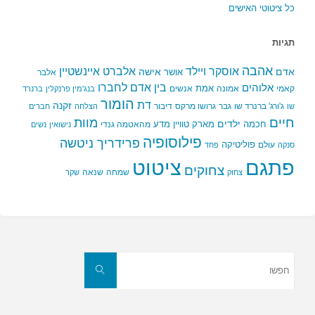
כל ציטוטי האישים
תגיות
אהבה
אלברט איינשטיין
אוסקר ויילד
אדם
אישה
אושר
אלבר
בין אדם לחברו
אלוהים
אמת
קאמי
אמונה
אנשים
בנג'מין פרנקלין
ברנרד
הומור
דת
זקנה
ג'ורג' ברנרד שו
גבר
גרושו מרקס
דיבור
שו
הצלחה
חברים
חיים
מוות
ילדים
חכמה
מארק טוויין
מדע
מהאטמה גנדי
נישואין
נשים
פילוסופיה
פרידריך ניטשה
פוליטיקה
עולם
סנקה
פחד
פתגם
ציטוט
צחוקים
שמחה
שנאה
צחוק
שקר
חפשו
את:
חפשו