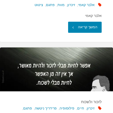
אלבר קאמי
,
זיכרון
,
מוות
,
פתגם
,
ציטוט
אלבר קאמי
"המתים
המשך קריאה
לא
כופים
עלינו
דבר…"
לזכור ולשכוח
זיכרון
,
חיים
,
פילוסופיה
,
פרידריך ניטשה
,
פתגם
,