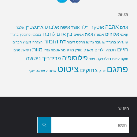
תגיות
אהבה
אלברט איינשטיין
אוסקר ויילד
אדם
אישה
אושר
אלבר
בין אדם לחברו
אלוהים
אמת
קאמי
אמונה
אנשים
בנג'מין פרנקלין
ברנרד
הומור
דת
זקנה
ג'ורג' ברנרד שו
גבר
גרושו מרקס
דיבור
שו
הצלחה
חברים
חיים
מוות
ילדים
חכמה
מארק טוויין
מדע
מהאטמה גנדי
נישואין
נשים
פילוסופיה
פרידריך ניטשה
פוליטיקה
עולם
סנקה
פחד
פתגם
ציטוט
צחוקים
שמחה
שנאה
צחוק
שקר
חיפוש
חפשו
את:
חפשו