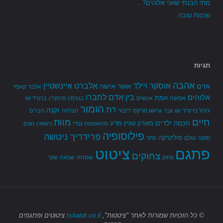
מתי הבנתי שאני אלוהים?...
שכנות טובה
תגיות
אהבה
אלברט איינשטיין
אוסקר ויילד
אדם
אישה
אושר
אלבר קאמי
בין אדם לחברו
אלוהים
אמת
אמונה
אנשים
בנג'מין פרנקלין
ברנרד שו
הומור
דת
זקנה
ג'ורג' ברנרד שו
גבר
גרושו מרקס
דיבור
הצלחה
חברים
חיים
מוות
ילדים
חכמה
מארק טוויין
מדע
מהאטמה גנדי
נישואין
נשים
פילוסופיה
פרידריך ניטשה
פוליטיקה
עולם
סנקה
פחד
פתגם
ציטוט
צחוקים
שמחה
שנאה
צחוק
שקר
© כל הזכויות שמורות
לאתר "ציטטות",
tsitatot.co.il
ציטוטים ופתגמים