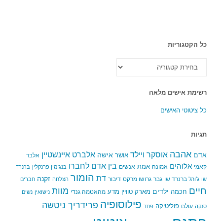
כל הקטגוריות
כל
הקטגוריות
רשימת אישים מלאה
כל ציטוטי האישים
תגיות
אהבה
אלברט איינשטיין
אוסקר ויילד
אדם
אישה
אושר
אלבר
בין אדם לחברו
אלוהים
אמת
קאמי
אמונה
אנשים
בנג'מין פרנקלין
ברנרד
הומור
דת
זקנה
ג'ורג' ברנרד שו
גבר
גרושו מרקס
דיבור
שו
הצלחה
חברים
חיים
מוות
ילדים
חכמה
מארק טוויין
מדע
מהאטמה גנדי
נישואין
נשים
פילוסופיה
פרידריך ניטשה
פוליטיקה
עולם
סנקה
פחד