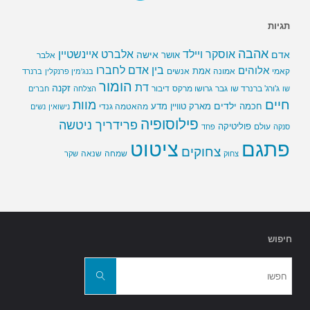
תגיות
אהבה
אלברט איינשטיין
אוסקר ויילד
אדם
אישה
אושר
אלבר
בין אדם לחברו
אלוהים
אמת
קאמי
אמונה
אנשים
בנג'מין פרנקלין
ברנרד
הומור
דת
זקנה
ג'ורג' ברנרד שו
גבר
גרושו מרקס
דיבור
שו
הצלחה
חברים
חיים
מוות
ילדים
חכמה
מארק טוויין
מדע
מהאטמה גנדי
נישואין
נשים
פילוסופיה
פרידריך ניטשה
פוליטיקה
עולם
סנקה
פחד
פתגם
ציטוט
צחוקים
שמחה
שנאה
צחוק
שקר
חיפוש
חפשו
את:
חפשו