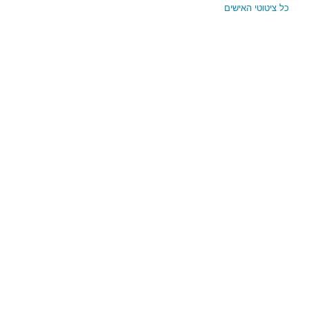
צרותיהם…"
כל ציטוטי האישים