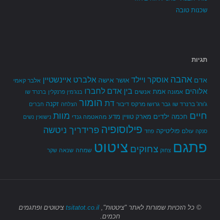
שכנות טובה
תגיות
אהבה
אלברט איינשטיין
אוסקר ויילד
אדם
אישה
אושר
אלבר קאמי
בין אדם לחברו
אלוהים
אמת
אמונה
אנשים
בנג'מין פרנקלין
ברנרד שו
הומור
דת
זקנה
ג'ורג' ברנרד שו
גבר
גרושו מרקס
דיבור
הצלחה
חברים
חיים
מוות
ילדים
חכמה
מארק טוויין
מדע
מהאטמה גנדי
נישואין
נשים
פילוסופיה
פרידריך ניטשה
פוליטיקה
עולם
סנקה
פחד
פתגם
ציטוט
צחוקים
שמחה
שנאה
צחוק
שקר
© כל הזכויות שמורות
לאתר "ציטטות",
tsitatot.co.il
ציטוטים ופתגמים
חכמים.