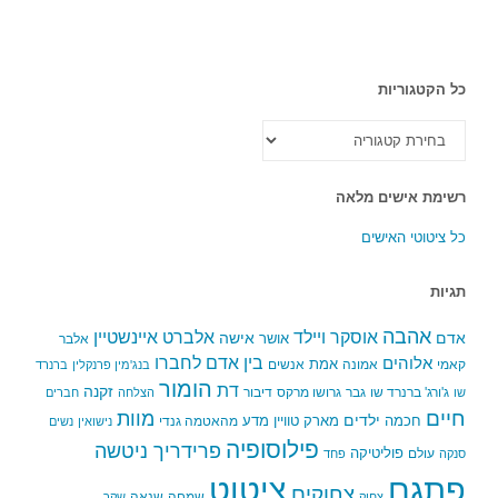
כל הקטגוריות
כל
הקטגוריות
רשימת אישים מלאה
כל ציטוטי האישים
תגיות
אהבה
אלברט איינשטיין
אוסקר ויילד
אדם
אישה
אושר
אלבר
בין אדם לחברו
אלוהים
אמת
קאמי
אמונה
אנשים
בנג'מין פרנקלין
ברנרד
הומור
דת
זקנה
ג'ורג' ברנרד שו
גבר
גרושו מרקס
דיבור
שו
הצלחה
חברים
חיים
מוות
ילדים
חכמה
מארק טוויין
מדע
מהאטמה גנדי
נישואין
נשים
פילוסופיה
פרידריך ניטשה
פוליטיקה
עולם
סנקה
פחד
פתגם
ציטוט
צחוקים
שמחה
שנאה
צחוק
שקר