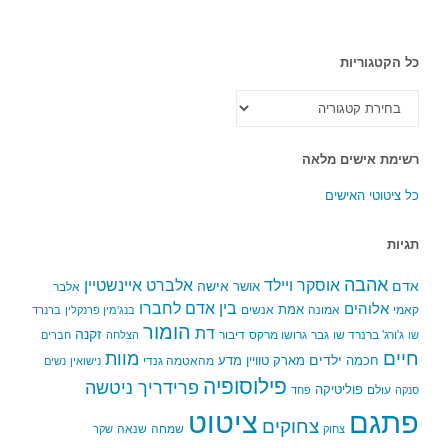
כל הקטגוריות
כל
הקטגוריות
רשימת אישים מלאה
כל ציטוטי האישים
תגיות
אהבה
אלברט איינשטיין
אוסקר ויילד
אדם
אישה
אושר
אלבר
בין אדם לחברו
אלוהים
אמת
קאמי
אמונה
אנשים
בנג'מין פרנקלין
ברנרד
הומור
דת
זקנה
ג'ורג' ברנרד שו
גבר
גרושו מרקס
דיבור
שו
הצלחה
חברים
חיים
מוות
ילדים
חכמה
מארק טוויין
מדע
מהאטמה גנדי
נישואין
נשים
פילוסופיה
פרידריך ניטשה
פוליטיקה
עולם
סנקה
פחד
פתגם
ציטוט
צחוקים
שמחה
שנאה
צחוק
שקר