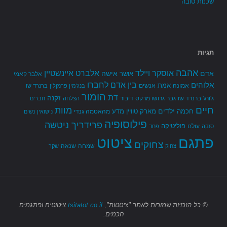
שכנות טובה
תגיות
אהבה
אלברט איינשטיין
אוסקר ויילד
אדם
אישה
אושר
אלבר קאמי
בין אדם לחברו
אלוהים
אמת
אמונה
אנשים
בנג'מין פרנקלין
ברנרד שו
הומור
דת
זקנה
ג'ורג' ברנרד שו
גבר
גרושו מרקס
דיבור
הצלחה
חברים
חיים
מוות
ילדים
חכמה
מארק טוויין
מדע
מהאטמה גנדי
נישואין
נשים
פילוסופיה
פרידריך ניטשה
פוליטיקה
עולם
סנקה
פחד
פתגם
ציטוט
צחוקים
שמחה
שנאה
צחוק
שקר
© כל הזכויות שמורות
לאתר "ציטטות",
tsitatot.co.il
ציטוטים ופתגמים
חכמים.