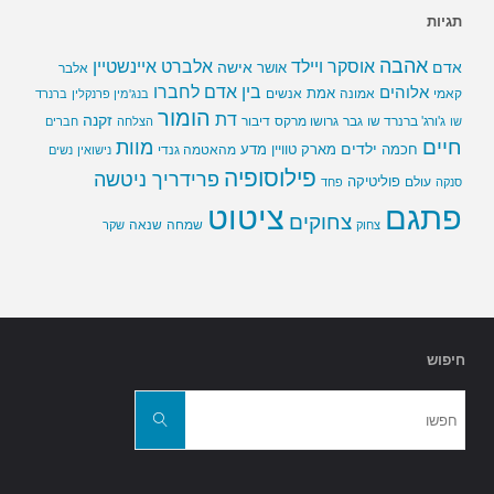
תגיות
אהבה
אלברט איינשטיין
אוסקר ויילד
אדם
אישה
אושר
אלבר
בין אדם לחברו
אלוהים
אמת
קאמי
אמונה
אנשים
בנג'מין פרנקלין
ברנרד
הומור
דת
זקנה
ג'ורג' ברנרד שו
גבר
גרושו מרקס
דיבור
שו
הצלחה
חברים
חיים
מוות
ילדים
חכמה
מארק טוויין
מדע
מהאטמה גנדי
נישואין
נשים
פילוסופיה
פרידריך ניטשה
פוליטיקה
עולם
סנקה
פחד
פתגם
ציטוט
צחוקים
שמחה
שנאה
צחוק
שקר
חיפוש
חפשו
את:
חפשו