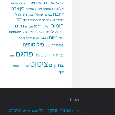
אלברט איינשטיין
אישה
אלבר קאמי
בין אדם
אלוהים
אמת
אמונה
אנשים
לחברו
ג'ורג'
בנג'מין פרנקלין
ברנרד שו
דת
ברנרד שו
גבר
גרושו מרקס
דיבור
הומור
חיים
זקנה
הצלחה
חברים
ילדים
חכמה
מארק טוויין
מדע
מהאטמה
מוות
גנדי
עולם
נישואין
נשים
סנקה
פילוסופיה
פוליטיקה
פחד
פתגם
פרידריך ניטשה
צחוק
ציטוט
צחוקים
שמחה
שנאה
שקר
תגיות
אהבה
אלברט
אוסקר ויילד
אדם
אישה
אושר