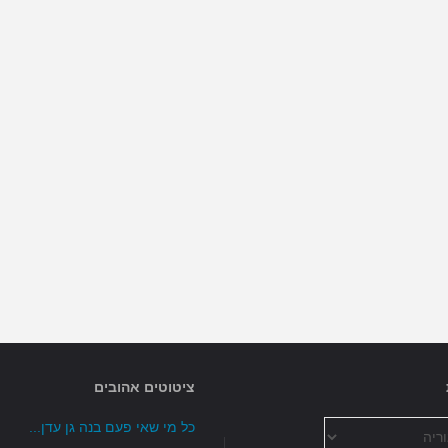
ברידג'…"
ציטוטים אהובים
כל מי שאי פעם בנה גן עדן...