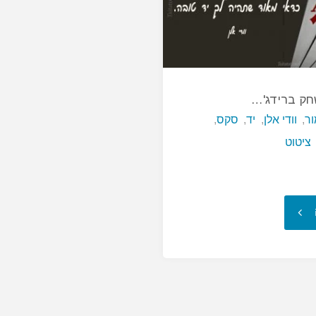
חק ברידג'…
ור
,
וודי אלן
,
יד
,
סקס
,
ציטוט
"סקס
זה
כמו
לשחק