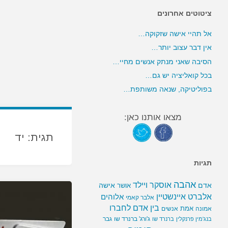
ציטוטים אחרונים
אל תהיי אישה שזקוקה…
אין דבר עצוב יותר…
הסיבה שאני מנתק אנשים מחיי…
בכל קואליציה יש גם…
בפוליטיקה, שנאה משותפת…
מצאו אותנו כאן:
תגית:
יד
תגיות
אהבה
אוסקר ויילד
אדם
אישה
אושר
אלברט איינשטיין
אלוהים
אלבר קאמי
בין אדם לחברו
אמת
אמונה
אנשים
ג'ורג' ברנרד שו
גבר
בנג'מין פרנקלין
ברנרד שו