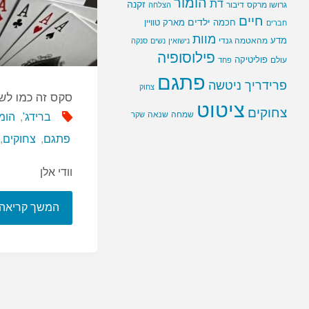
הומור
דת
זקנה
גרושו מרקס
דיבור
הצלחה
חיים
ילדים
חכמה
מארק טוויין
חברים
מוות
מדע
מהאטמה גנדי
נישואין
נשים
סנקה
פילוסופיה
פוליטיקה
עולם
פחד
פתגם
פרידריך ניטשה
צחוק
סקס זה כמו לש
ציטוט
צחוקים
שמחה
שנאה
שקר
ברידג'
,
הומ
פתגם
,
צחוקים
,
וודי אלן
המשך קריאה