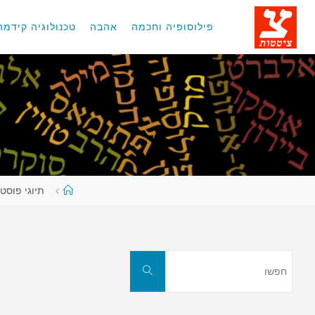
לגו
תוכן
פילוסופיה וחכמה
אהבה
טכנולוגיה קידמה
עמוד
תיוגי פוסטי
ראשי
חפשו
חפשו
את: