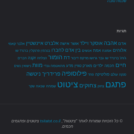
שכנות טובה
תגיות
אהבה
אלברט איינשטיין
אוסקר ויילד
אדם
אישה
אושר
אלבר קאמי
בין אדם לחברו
אלוהים
אמת
אמונה
אנשים
בנג'מין פרנקלין
ברנרד שו
הומור
דת
זקנה
ג'ורג' ברנרד שו
גבר
גרושו מרקס
דיבור
הצלחה
חברים
חיים
מוות
ילדים
חכמה
מארק טוויין
מדע
מהאטמה גנדי
נישואין
נשים
פילוסופיה
פרידריך ניטשה
פוליטיקה
עולם
סנקה
פחד
פתגם
ציטוט
צחוקים
שמחה
שנאה
צחוק
שקר
© כל הזכויות שמורות
לאתר "ציטטות",
tsitatot.co.il
ציטוטים ופתגמים
חכמים.