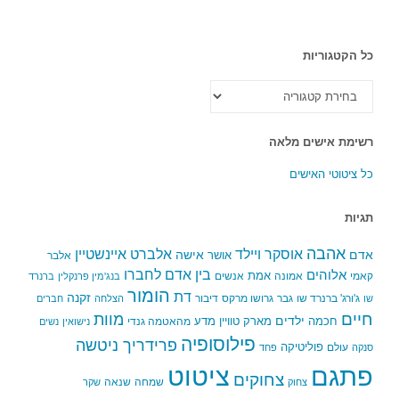
כל הקטגוריות
כל
הקטגוריות
רשימת אישים מלאה
כל ציטוטי האישים
תגיות
אהבה
אלברט איינשטיין
אוסקר ויילד
אדם
אישה
אושר
אלבר
בין אדם לחברו
אלוהים
אמת
קאמי
אמונה
אנשים
בנג'מין פרנקלין
ברנרד
הומור
דת
זקנה
ג'ורג' ברנרד שו
גבר
גרושו מרקס
דיבור
שו
הצלחה
חברים
חיים
מוות
ילדים
חכמה
מארק טוויין
מדע
מהאטמה גנדי
נישואין
נשים
פילוסופיה
פרידריך ניטשה
פוליטיקה
עולם
סנקה
פחד
פתגם
ציטוט
צחוקים
שמחה
שנאה
צחוק
שקר