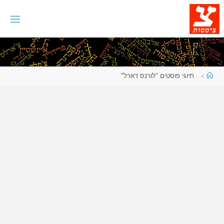
לגו
תוכן
עמוד
תיוגי פוסטים "לורנס דארל"
ראשי