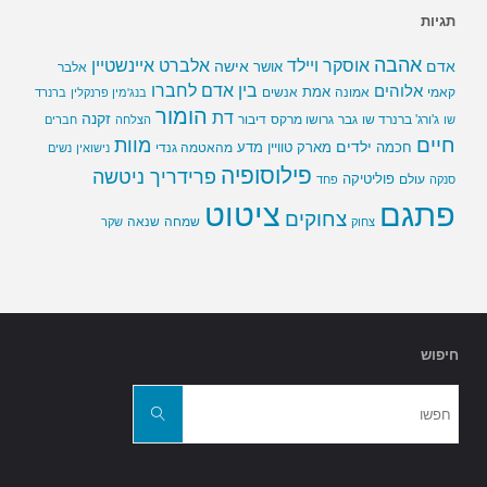
תגיות
אהבה
אלברט איינשטיין
אוסקר ויילד
אדם
אישה
אושר
אלבר
בין אדם לחברו
אלוהים
אמת
קאמי
אמונה
אנשים
בנג'מין פרנקלין
ברנרד
הומור
דת
זקנה
ג'ורג' ברנרד שו
גבר
גרושו מרקס
דיבור
שו
הצלחה
חברים
חיים
מוות
ילדים
חכמה
מארק טוויין
מדע
מהאטמה גנדי
נישואין
נשים
פילוסופיה
פרידריך ניטשה
פוליטיקה
עולם
סנקה
פחד
פתגם
ציטוט
צחוקים
שמחה
שנאה
צחוק
שקר
חיפוש
חפשו
את:
חפשו