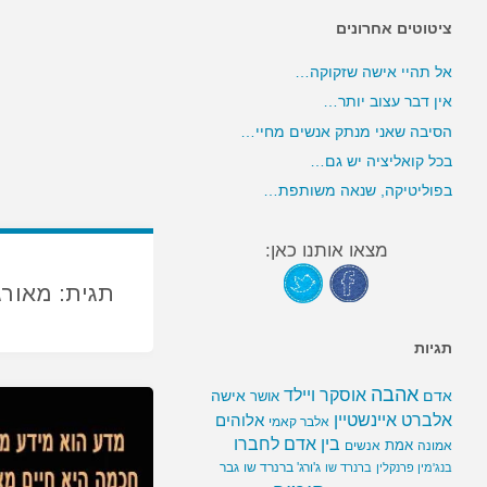
ציטוטים אחרונים
אל תהיי אישה שזקוקה…
אין דבר עצוב יותר…
הסיבה שאני מנתק אנשים מחיי…
בכל קואליציה יש גם…
בפוליטיקה, שנאה משותפת…
מצאו אותנו כאן:
תגית:
מאורג
תגיות
אהבה
אוסקר ויילד
אדם
אישה
אושר
אלברט איינשטיין
אלוהים
אלבר קאמי
בין אדם לחברו
אמת
אמונה
אנשים
ג'ורג' ברנרד שו
גבר
בנג'מין פרנקלין
ברנרד שו