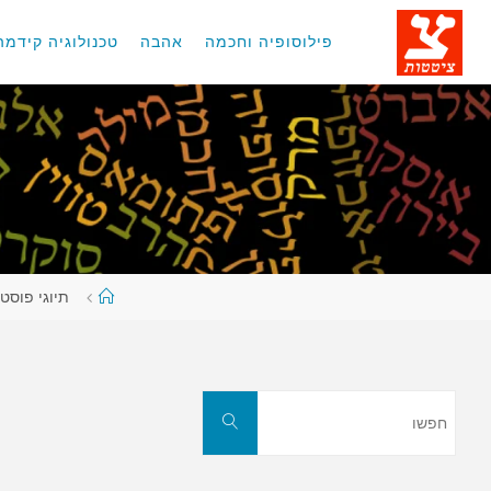
לגו
תוכן
פילוסופיה וחכמה
אהבה
טכנולוגיה קידמה
עמוד
תיוגי פוסטי
ראשי
חפשו
חפשו
את: