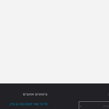
האושר…"
ציטוטים אהובים
כל מי שאי פעם בנה גן עדן...