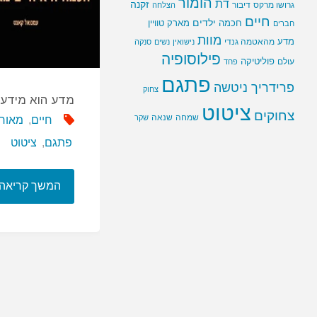
הומור
דת
זקנה
גרושו מרקס
דיבור
הצלחה
חיים
ילדים
חכמה
מארק טוויין
חברים
מוות
מדע
מהאטמה גנדי
נישואין
נשים
סנקה
פילוסופיה
פוליטיקה
עולם
פחד
פתגם
פרידריך ניטשה
צחוק
מדע הוא מידע 
ציטוט
צחוקים
שמחה
שנאה
שקר
חיים
,
מאורג
פתגם
,
ציטוט
המשך קריאה