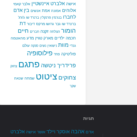
אלברט איינשטיין
אישה
אלבר קאמי
בין אדם
אלוהים
אמת
אמונה
אנשים
לחברו
ג'ורג'
בנג'מין פרנקלין
ברנרד שו
דת
ברנרד שו
גבר
גרושו מרקס
דיבור
הומור
חיים
זקנה
הצלחה
חברים
ילדים
חכמה
מארק טוויין
מדע
מהאטמה
מוות
גנדי
עולם
נישואין
נשים
סנקה
פילוסופיה
פוליטיקה
פחד
פתגם
פרידריך ניטשה
צחוק
ציטוט
צחוקים
שמחה
שנאה
שקר
תגיות
אהבה
אלברט
אוסקר ויילד
אדם
אישה
אושר