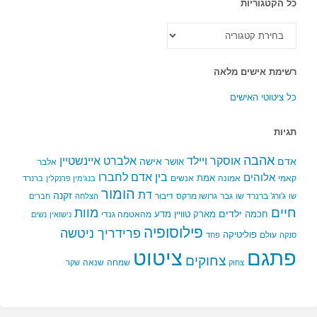
כל הקטגוריות
כל
הקטגוריות
רשימת אישים מלאה
כל ציטוטי האישים
תגיות
אהבה
אלברט איינשטיין
אוסקר ויילד
אדם
אישה
אושר
אלבר
בין אדם לחברו
אלוהים
אמת
קאמי
אמונה
אנשים
בנג'מין פרנקלין
ברנרד
הומור
דת
זקנה
ג'ורג' ברנרד שו
גבר
גרושו מרקס
דיבור
שו
הצלחה
חברים
חיים
מוות
ילדים
חכמה
מארק טוויין
מדע
מהאטמה גנדי
נישואין
נשים
פילוסופיה
פרידריך ניטשה
פוליטיקה
עולם
סנקה
פחד
פתגם
ציטוט
צחוקים
שמחה
שנאה
צחוק
שקר