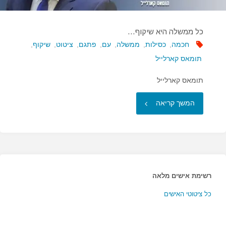
כל ממשלה היא שיקוף…
חכמה
,
כסילות
,
ממשלה
,
עם
,
פתגם
,
ציטוט
,
שיקוף
,
תומאס קארלייל
תומאס קארלייל
"כל
המשך קריאה
ממשלה
היא
שיקוף…"
רשימת אישים מלאה
כל ציטוטי האישים