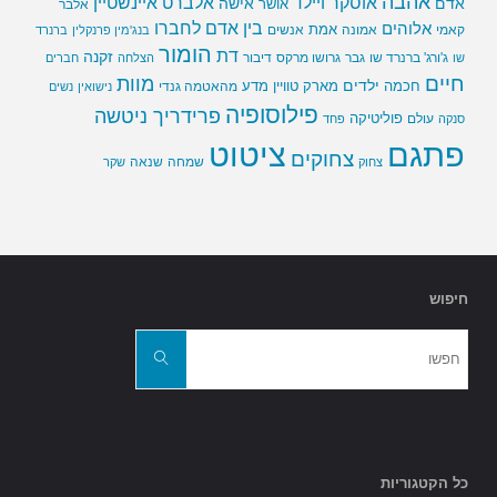
אהבה
אלברט איינשטיין
אוסקר ויילד
אדם
אישה
אושר
אלבר
בין אדם לחברו
אלוהים
אמת
קאמי
אמונה
אנשים
בנג'מין פרנקלין
ברנרד
הומור
דת
זקנה
ג'ורג' ברנרד שו
גבר
גרושו מרקס
דיבור
שו
הצלחה
חברים
חיים
מוות
ילדים
חכמה
מארק טוויין
מדע
מהאטמה גנדי
נישואין
נשים
פילוסופיה
פרידריך ניטשה
פוליטיקה
עולם
סנקה
פחד
פתגם
ציטוט
צחוקים
שמחה
שנאה
צחוק
שקר
חיפוש
חפשו
את:
חפשו
כל הקטגוריות