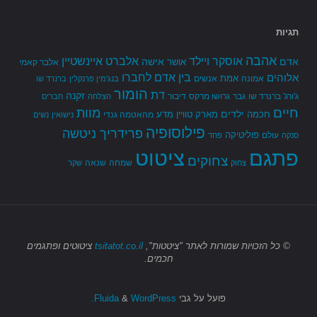
תגיות
אהבה
אלברט איינשטיין
אוסקר ויילד
אדם
אישה
אושר
אלבר קאמי
בין אדם לחברו
אלוהים
אמת
אמונה
אנשים
בנג'מין פרנקלין
ברנרד שו
הומור
דת
זקנה
ג'ורג' ברנרד שו
גבר
גרושו מרקס
דיבור
הצלחה
חברים
חיים
מוות
ילדים
חכמה
מארק טוויין
מדע
מהאטמה גנדי
נישואין
נשים
פילוסופיה
פרידריך ניטשה
פוליטיקה
עולם
סנקה
פחד
פתגם
ציטוט
צחוקים
שמחה
שנאה
צחוק
שקר
© כל הזכויות שמורות
לאתר "ציטטות",
tsitatot.co.il
ציטוטים ופתגמים
חכמים.
פועל על גבי
Fluida
WordPress.
&