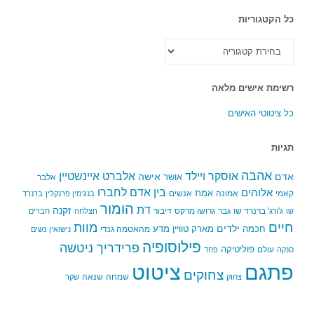
כל הקטגוריות
כל
הקטגוריות
רשימת אישים מלאה
כל ציטוטי האישים
תגיות
אהבה
אלברט איינשטיין
אוסקר ויילד
אדם
אישה
אושר
אלבר
בין אדם לחברו
אלוהים
אמת
קאמי
אמונה
אנשים
בנג'מין פרנקלין
ברנרד
הומור
דת
זקנה
ג'ורג' ברנרד שו
גבר
גרושו מרקס
דיבור
שו
הצלחה
חברים
חיים
מוות
ילדים
חכמה
מארק טוויין
מדע
מהאטמה גנדי
נישואין
נשים
פילוסופיה
פרידריך ניטשה
פוליטיקה
עולם
סנקה
פחד
פתגם
ציטוט
צחוקים
שמחה
שנאה
צחוק
שקר