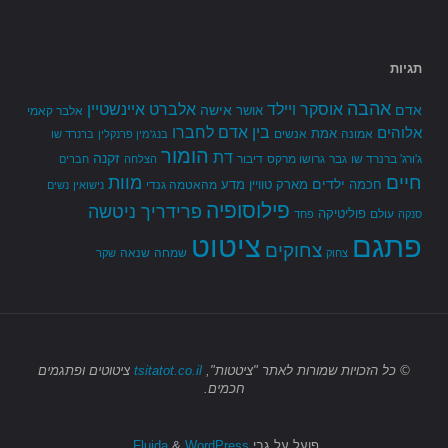
תגיות
אהבה
אלברט איינשטיין
אוסקר ויילד
אדם
אישה
אושר
אלבר קאמי
בין אדם לחברו
אלוהים
אמת
אמונה
אנשים
בנג'מין פרנקלין
ברנרד שו
הומור
דת
זקנה
ג'ורג' ברנרד שו
גבר
גרושו מרקס
דיבור
הצלחה
חברים
חיים
מוות
ילדים
חכמה
מארק טוויין
מדע
מהאטמה גנדי
נישואין
נשים
פילוסופיה
פרידריך ניטשה
פוליטיקה
עולם
סנקה
פחד
פתגם
ציטוט
צחוקים
שמחה
שנאה
צחוק
שקר
© כל הזכויות שמורות
לאתר "ציטטות",
tsitatot.co.il
ציטוטים ופתגמים
חכמים.
פועל על גבי
Fluida
WordPress.
&