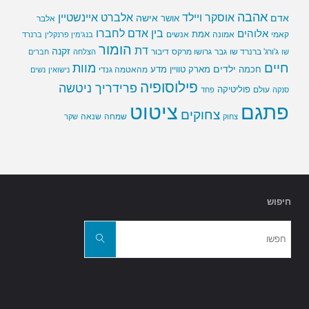
אהבה
אלברט איינשטיין
אוסקר ויילד
אדם
אישה
אושר
אלבר
בין אדם לחברו
אלוהים
אמת
קאמי
אמונה
אנשים
בנג'מין פרנקלין
ברנרד
הומור
דת
זקנה
ג'ורג' ברנרד שו
גבר
גרושו מרקס
דיבור
שו
הצלחה
חברים
חיים
מוות
ילדים
חכמה
מארק טוויין
מדע
מהאטמה גנדי
נישואין
נשים
פילוסופיה
פרידריך ניטשה
פוליטיקה
עולם
סנקה
פחד
פתגם
ציטוט
צחוקים
שמחה
שנאה
צחוק
שקר
חיפוש
חפשו
את:
חפשו