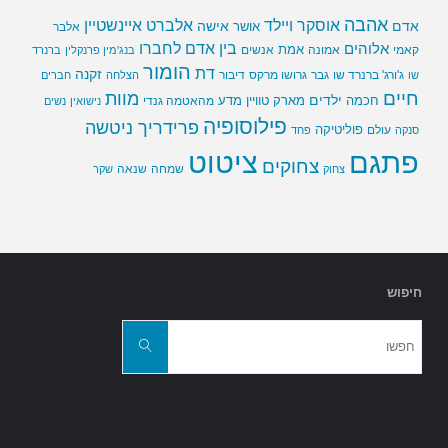
אהבה
אלברט איינשטיין
אוסקר ויילד
אדם
אישה
אושר
אלבר
בין אדם לחברו
אלוהים
אמת
קאמי
אמונה
אנשים
בנג'מין פרנקלין
ברנרד
הומור
דת
זקנה
ג'ורג' ברנרד שו
גבר
גרושו מרקס
דיבור
שו
הצלחה
חברים
חיים
מוות
ילדים
חכמה
מארק טוויין
מדע
מהאטמה גנדי
נישואין
נשים
פילוסופיה
פרידריך ניטשה
פוליטיקה
עולם
סנקה
פחד
פתגם
ציטוט
צחוקים
שמחה
שנאה
צחוק
שקר
חיפוש
חפשו
את:
חפשו