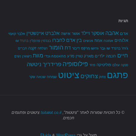
תגיות
אהבה
אלברט איינשטיין
אוסקר ויילד
אדם
אישה
אושר
אלבר קאמי
בין אדם לחברו
אלוהים
אמת
אמונה
אנשים
בנג'מין פרנקלין
ברנרד שו
הומור
דת
זקנה
ג'ורג' ברנרד שו
גבר
גרושו מרקס
דיבור
הצלחה
חברים
חיים
מוות
ילדים
חכמה
מארק טוויין
מדע
מהאטמה גנדי
נישואין
נשים
פילוסופיה
פרידריך ניטשה
פוליטיקה
עולם
סנקה
פחד
פתגם
ציטוט
צחוקים
שמחה
שנאה
צחוק
שקר
© כל הזכויות שמורות
לאתר "ציטטות",
tsitatot.co.il
ציטוטים ופתגמים
חכמים.
פועל על גבי
Fluida
WordPress.
&