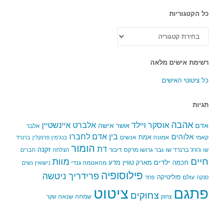
כל הקטגוריות
כל
הקטגוריות
רשימת אישים מלאה
כל ציטוטי האישים
תגיות
אהבה
אלברט איינשטיין
אוסקר ויילד
אדם
אישה
אושר
אלבר
בין אדם לחברו
אלוהים
אמת
קאמי
אמונה
אנשים
בנג'מין פרנקלין
ברנרד
הומור
דת
זקנה
ג'ורג' ברנרד שו
גבר
גרושו מרקס
דיבור
שו
הצלחה
חברים
חיים
מוות
ילדים
חכמה
מארק טוויין
מדע
מהאטמה גנדי
נישואין
נשים
פילוסופיה
פרידריך ניטשה
פוליטיקה
עולם
סנקה
פחד
פתגם
ציטוט
צחוקים
שמחה
שנאה
צחוק
שקר