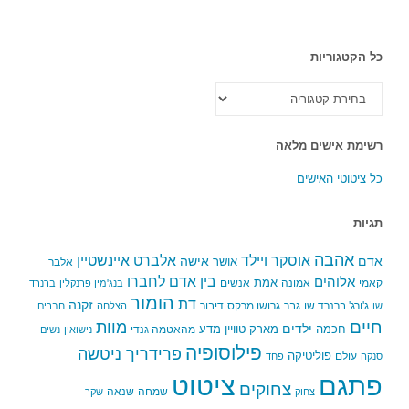
כל הקטגוריות
כל
הקטגוריות
רשימת אישים מלאה
כל ציטוטי האישים
תגיות
אהבה
אלברט איינשטיין
אוסקר ויילד
אדם
אישה
אושר
אלבר
בין אדם לחברו
אלוהים
אמת
קאמי
אמונה
אנשים
בנג'מין פרנקלין
ברנרד
הומור
דת
זקנה
ג'ורג' ברנרד שו
גבר
גרושו מרקס
דיבור
שו
הצלחה
חברים
חיים
מוות
ילדים
חכמה
מארק טוויין
מדע
מהאטמה גנדי
נישואין
נשים
פילוסופיה
פרידריך ניטשה
פוליטיקה
עולם
סנקה
פחד
פתגם
ציטוט
צחוקים
שמחה
שנאה
צחוק
שקר