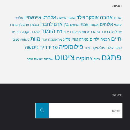
תגיות
אהבה
אלברט איינשטיין
אוסקר ויילד
אדם
אישה
אושר
אלבר
בין אדם לחברו
אלוהים
אמת
קאמי
אמונה
אנשים
בנג'מין פרנקלין
ברנרד
הומור
דת
זקנה
ג'ורג' ברנרד שו
גבר
גרושו מרקס
דיבור
שו
הצלחה
חברים
חיים
מוות
ילדים
חכמה
מארק טוויין
מדע
מהאטמה גנדי
נישואין
נשים
פילוסופיה
פרידריך ניטשה
פוליטיקה
עולם
סנקה
פחד
פתגם
ציטוט
צחוקים
שמחה
שנאה
צחוק
שקר
חיפוש
חפשו
את:
חפשו