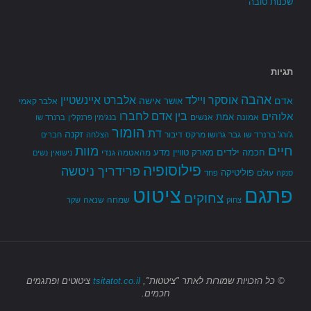
שכנות טובה
תגיות
אהבה
אלברט איינשטיין
אוסקר ויילד
אדם
אישה
אושר
אלבר קאמי
בין אדם לחברו
אלוהים
אמת
אמונה
אנשים
בנג'מין פרנקלין
ברנרד שו
הומור
דת
זקנה
ג'ורג' ברנרד שו
גבר
גרושו מרקס
דיבור
הצלחה
חברים
חיים
מוות
ילדים
חכמה
מארק טוויין
מדע
מהאטמה גנדי
נישואין
נשים
פילוסופיה
פרידריך ניטשה
פוליטיקה
עולם
סנקה
פחד
פתגם
ציטוט
צחוקים
שמחה
שנאה
צחוק
שקר
© כל הזכויות שמורות
לאתר "ציטטות",
tsitatot.co.il
ציטוטים ופתגמים
חכמים.