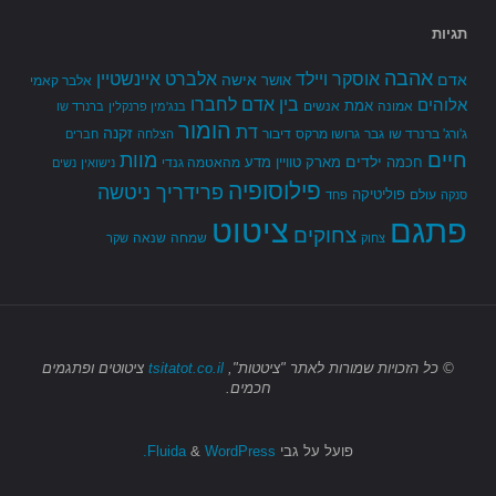
תגיות
אהבה
אלברט איינשטיין
אוסקר ויילד
אדם
אישה
אושר
אלבר קאמי
בין אדם לחברו
אלוהים
אמת
אמונה
אנשים
בנג'מין פרנקלין
ברנרד שו
הומור
דת
זקנה
ג'ורג' ברנרד שו
גבר
גרושו מרקס
דיבור
הצלחה
חברים
חיים
מוות
ילדים
חכמה
מארק טוויין
מדע
מהאטמה גנדי
נישואין
נשים
פילוסופיה
פרידריך ניטשה
פוליטיקה
עולם
סנקה
פחד
פתגם
ציטוט
צחוקים
שמחה
שנאה
צחוק
שקר
© כל הזכויות שמורות
לאתר "ציטטות",
tsitatot.co.il
ציטוטים ופתגמים
חכמים.
פועל על גבי
Fluida
WordPress.
&