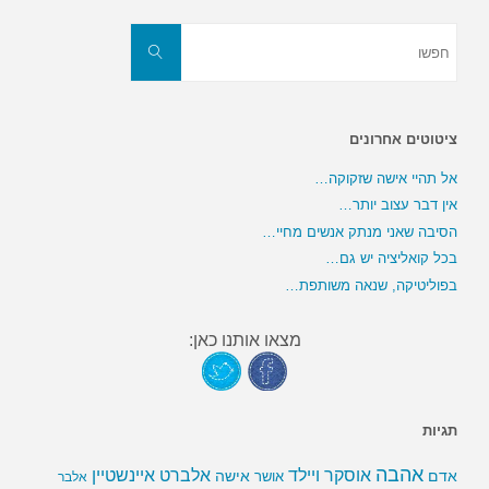
חפשו
את:
חפשו
ציטוטים אחרונים
אל תהיי אישה שזקוקה…
אין דבר עצוב יותר…
הסיבה שאני מנתק אנשים מחיי…
בכל קואליציה יש גם…
בפוליטיקה, שנאה משותפת…
מצאו אותנו כאן:
תגיות
אהבה
אלברט איינשטיין
אוסקר ויילד
אדם
אישה
אושר
אלבר