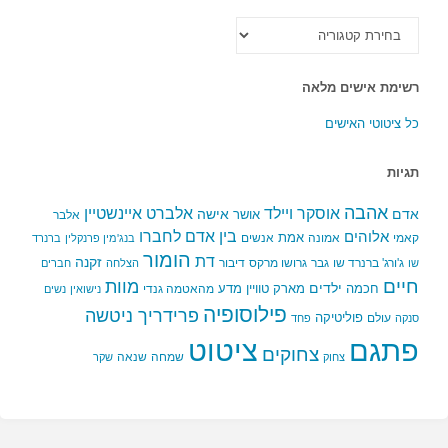
כל
הקטגוריות
רשימת אישים מלאה
כל ציטוטי האישים
תגיות
אהבה
אלברט איינשטיין
אוסקר ויילד
אדם
אישה
אושר
אלבר
בין אדם לחברו
אלוהים
אמת
קאמי
אמונה
אנשים
בנג'מין פרנקלין
ברנרד
הומור
דת
זקנה
ג'ורג' ברנרד שו
גבר
גרושו מרקס
דיבור
שו
הצלחה
חברים
חיים
מוות
ילדים
חכמה
מארק טוויין
מדע
מהאטמה גנדי
נישואין
נשים
פילוסופיה
פרידריך ניטשה
פוליטיקה
עולם
סנקה
פחד
פתגם
ציטוט
צחוקים
שמחה
שנאה
צחוק
שקר