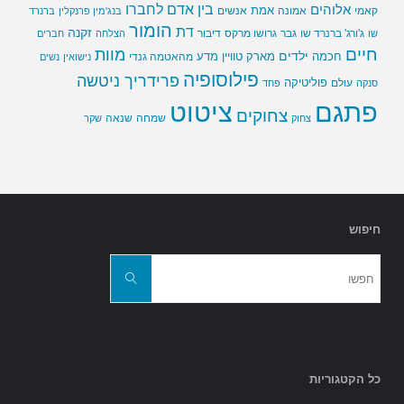
בין אדם לחברו
אלוהים
אמת
קאמי
אמונה
אנשים
בנג'מין פרנקלין
ברנרד
הומור
דת
זקנה
ג'ורג' ברנרד שו
גבר
גרושו מרקס
דיבור
שו
הצלחה
חברים
חיים
מוות
ילדים
חכמה
מארק טוויין
מדע
מהאטמה גנדי
נישואין
נשים
פילוסופיה
פרידריך ניטשה
פוליטיקה
עולם
סנקה
פחד
פתגם
ציטוט
צחוקים
שמחה
שנאה
צחוק
שקר
חיפוש
חפשו
את:
חפשו
כל הקטגוריות