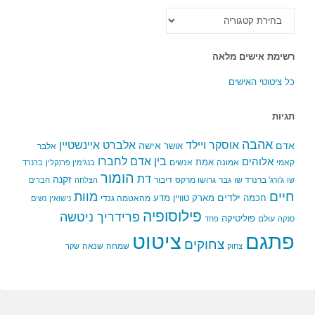
כל
הקטגוריות
רשימת אישים מלאה
כל ציטוטי האישים
תגיות
אהבה
אלברט איינשטיין
אוסקר ויילד
אדם
אישה
אושר
אלבר
בין אדם לחברו
אלוהים
אמת
קאמי
אמונה
אנשים
בנג'מין פרנקלין
ברנרד
הומור
דת
זקנה
ג'ורג' ברנרד שו
גבר
גרושו מרקס
דיבור
שו
הצלחה
חברים
חיים
מוות
ילדים
חכמה
מארק טוויין
מדע
מהאטמה גנדי
נישואין
נשים
פילוסופיה
פרידריך ניטשה
פוליטיקה
עולם
סנקה
פחד
פתגם
ציטוט
צחוקים
שמחה
שנאה
צחוק
שקר