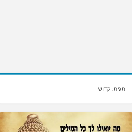
תגית:
קדוש