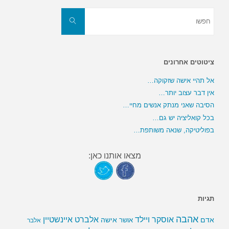
חפשו
את:
חפשו
ציטוטים אחרונים
אל תהיי אישה שזקוקה…
אין דבר עצוב יותר…
הסיבה שאני מנתק אנשים מחיי…
בכל קואליציה יש גם…
בפוליטיקה, שנאה משותפת…
מצאו אותנו כאן:
תגיות
אהבה
אלברט איינשטיין
אוסקר ויילד
אדם
אישה
אושר
אלבר