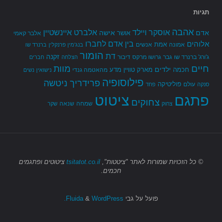
תגיות
אהבה
אלברט איינשטיין
אוסקר ויילד
אדם
אישה
אושר
אלבר קאמי
בין אדם לחברו
אלוהים
אמת
אמונה
אנשים
בנג'מין פרנקלין
ברנרד שו
הומור
דת
זקנה
ג'ורג' ברנרד שו
גבר
גרושו מרקס
דיבור
הצלחה
חברים
חיים
מוות
ילדים
חכמה
מארק טוויין
מדע
מהאטמה גנדי
נישואין
נשים
פילוסופיה
פרידריך ניטשה
פוליטיקה
עולם
סנקה
פחד
פתגם
ציטוט
צחוקים
שמחה
שנאה
צחוק
שקר
© כל הזכויות שמורות
לאתר "ציטטות",
tsitatot.co.il
ציטוטים ופתגמים
חכמים.
פועל על גבי
Fluida
WordPress.
&