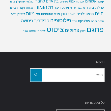
בין אדם לחברו
אלוהים
אמת
קאמי
אמונה
אנשים
בנג'מין פרנקלין
ברנרד
הומור
דת
זקנה
ג'ורג' ברנרד שו
גבר
גרושו מרקס
דיבור
שו
הצלחה
חברים
חיים
מוות
ילדים
חכמה
מארק טוויין
מדע
מהאטמה גנדי
נישואין
נשים
פילוסופיה
פרידריך ניטשה
פוליטיקה
עולם
סנקה
פחד
פתגם
ציטוט
צחוקים
שמחה
שנאה
צחוק
שקר
חיפוש
חפשו
את:
חפשו
כל הקטגוריות