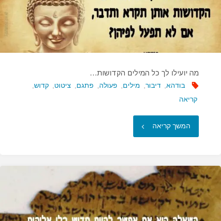
מה יועילו לך כל המילים הקדושות…
בודהא
,
דיבור
,
מילים
,
פעולה
,
פתגם
,
ציטוט
,
קדוש
,
קריאה
"מה
המשך קריאה
יועילו
לך
כל
המילים