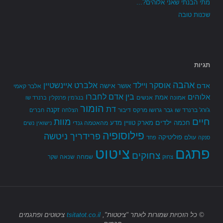
מתי הבנתי שאני אלוהים?...
שכנות טובה
תגיות
אהבה
אלברט איינשטיין
אוסקר ויילד
אדם
אישה
אושר
אלבר קאמי
בין אדם לחברו
אלוהים
אמת
אמונה
אנשים
בנג'מין פרנקלין
ברנרד שו
הומור
דת
זקנה
ג'ורג' ברנרד שו
גבר
גרושו מרקס
דיבור
הצלחה
חברים
חיים
מוות
ילדים
חכמה
מארק טוויין
מדע
מהאטמה גנדי
נישואין
נשים
פילוסופיה
פרידריך ניטשה
פוליטיקה
עולם
סנקה
פחד
פתגם
ציטוט
צחוקים
שמחה
שנאה
צחוק
שקר
© כל הזכויות שמורות
לאתר "ציטטות",
tsitatot.co.il
ציטוטים ופתגמים