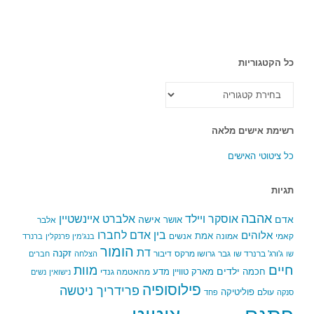
כל הקטגוריות
כל
הקטגוריות
רשימת אישים מלאה
כל ציטוטי האישים
תגיות
אהבה
אלברט איינשטיין
אוסקר ויילד
אדם
אישה
אושר
אלבר
בין אדם לחברו
אלוהים
אמת
קאמי
אמונה
אנשים
בנג'מין פרנקלין
ברנרד
הומור
דת
זקנה
ג'ורג' ברנרד שו
גבר
גרושו מרקס
דיבור
שו
הצלחה
חברים
חיים
מוות
ילדים
חכמה
מארק טוויין
מדע
מהאטמה גנדי
נישואין
נשים
פילוסופיה
פרידריך ניטשה
פוליטיקה
עולם
סנקה
פחד