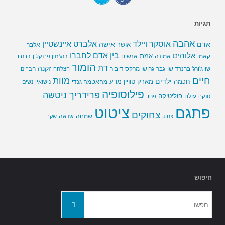
תגיות
אהבה
אלברט איינשטיין
אוסקר ויילד
אדם
אישה
אושר
אלבר
בין אדם לחברו
אלוהים
אמת
קאמי
אמונה
אנשים
בנג'מין פרנקלין
ברנרד
הומור
דת
זקנה
ג'ורג' ברנרד שו
גבר
גרושו מרקס
דיבור
שו
הצלחה
חברים
חיים
מוות
ילדים
חכמה
מארק טוויין
מדע
מהאטמה גנדי
נישואין
נשים
פילוסופיה
פרידריך ניטשה
פוליטיקה
עולם
סנקה
פחד
פתגם
ציטוט
צחוקים
שמחה
שנאה
צחוק
שקר
חיפוש
חפשו
חפשו
את: