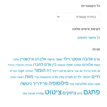
כל הקטגוריות
כל
הקטגוריות
רשימת אישים מלאה
כל ציטוטי האישים
תגיות
אהבה
אלברט איינשטיין
אוסקר ויילד
אדם
אישה
אושר
אלבר
בין אדם לחברו
אלוהים
אמת
קאמי
אמונה
אנשים
בנג'מין פרנקלין
ברנרד
הומור
דת
זקנה
ג'ורג' ברנרד שו
גבר
גרושו מרקס
דיבור
שו
הצלחה
חברים
חיים
מוות
ילדים
חכמה
מארק טוויין
מדע
מהאטמה גנדי
נישואין
נשים
פילוסופיה
פרידריך ניטשה
פוליטיקה
עולם
סנקה
פחד
פתגם
ציטוט
צחוקים
שמחה
שנאה
צחוק
שקר