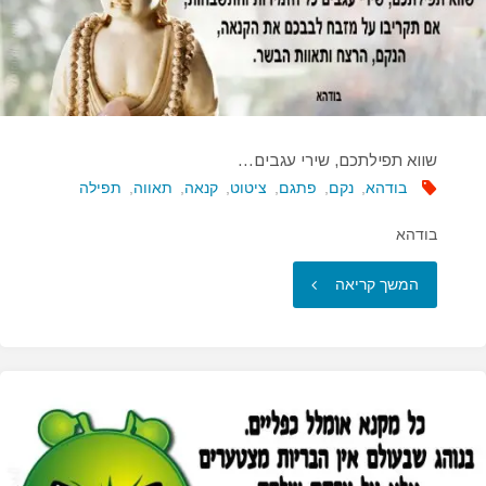
שווא תפילתכם, שירי עגבים…
בודהא
,
נקם
,
פתגם
,
ציטוט
,
קנאה
,
תאווה
,
תפילה
בודהא
"שווא
המשך קריאה
תפילתכם,
שירי
עגבים…"