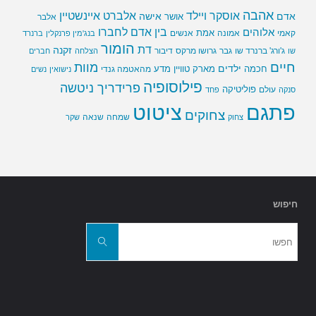
אהבה
אלברט איינשטיין
אוסקר ויילד
אדם
אישה
אושר
אלבר
בין אדם לחברו
אלוהים
אמת
קאמי
אמונה
אנשים
בנג'מין פרנקלין
ברנרד
הומור
דת
זקנה
ג'ורג' ברנרד שו
גבר
גרושו מרקס
דיבור
שו
הצלחה
חברים
חיים
מוות
ילדים
חכמה
מארק טוויין
מדע
מהאטמה גנדי
נישואין
נשים
פילוסופיה
פרידריך ניטשה
פוליטיקה
עולם
סנקה
פחד
פתגם
ציטוט
צחוקים
שמחה
שנאה
צחוק
שקר
חיפוש
חפשו
את:
חפשו