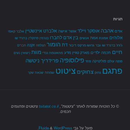
תגיות
אהבה
אלברט איינשטיין
אוסקר ויילד
אדם
אישה
אושר
אלבר קאמי
בין אדם לחברו
אלוהים
אמת
אמונה
אנשים
בנג'מין פרנקלין
ברנרד שו
הומור
דת
זקנה
ג'ורג' ברנרד שו
גבר
גרושו מרקס
דיבור
הצלחה
חברים
חיים
מוות
ילדים
חכמה
מארק טוויין
מדע
מהאטמה גנדי
נישואין
נשים
פילוסופיה
פרידריך ניטשה
פוליטיקה
עולם
סנקה
פחד
פתגם
ציטוט
צחוקים
שמחה
שנאה
צחוק
שקר
© כל הזכויות שמורות
לאתר "ציטטות",
tsitatot.co.il
ציטוטים ופתגמים
חכמים.
פועל על גבי
Fluida
WordPress.
&