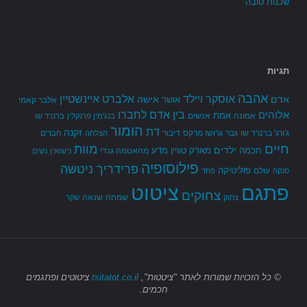
שכנות טובה
תגיות
אהבה
אלברט איינשטיין
אוסקר ויילד
אדם
אישה
אושר
אלבר קאמי
בין אדם לחברו
אלוהים
אמת
אמונה
אנשים
בנג'מין פרנקלין
ברנרד שו
הומור
דת
זקנה
ג'ורג' ברנרד שו
גבר
גרושו מרקס
דיבור
הצלחה
חברים
חיים
מוות
ילדים
חכמה
מארק טוויין
מדע
מהאטמה גנדי
נישואין
נשים
פילוסופיה
פרידריך ניטשה
פוליטיקה
עולם
סנקה
פחד
פתגם
ציטוט
צחוקים
שמחה
שנאה
צחוק
שקר
© כל הזכויות שמורות
לאתר "ציטטות",
tsitatot.co.il
ציטוטים ופתגמים
חכמים.