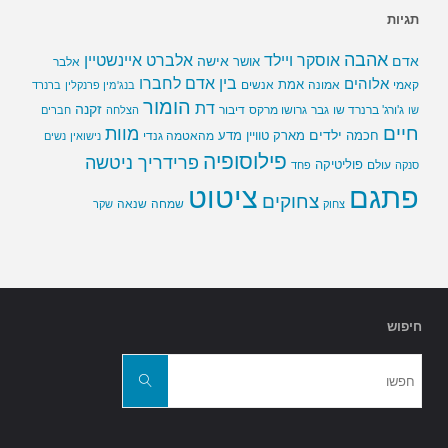
תגיות
אהבה
אלברט איינשטיין
אוסקר ויילד
אדם
אישה
אושר
אלבר
בין אדם לחברו
אלוהים
אמת
קאמי
אמונה
אנשים
בנג'מין פרנקלין
ברנרד
הומור
דת
זקנה
ג'ורג' ברנרד שו
גבר
גרושו מרקס
דיבור
שו
הצלחה
חברים
חיים
מוות
ילדים
חכמה
מארק טוויין
מדע
מהאטמה גנדי
נישואין
נשים
פילוסופיה
פרידריך ניטשה
פוליטיקה
עולם
סנקה
פחד
פתגם
ציטוט
צחוקים
שמחה
שנאה
צחוק
שקר
חיפוש
חפשו
את:
חפשו