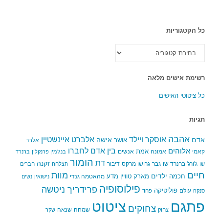
כל הקטגוריות
כל
הקטגוריות
רשימת אישים מלאה
כל ציטוטי האישים
תגיות
אהבה
אלברט איינשטיין
אוסקר ויילד
אדם
אישה
אושר
אלבר
בין אדם לחברו
אלוהים
אמת
קאמי
אמונה
אנשים
בנג'מין פרנקלין
ברנרד
הומור
דת
זקנה
ג'ורג' ברנרד שו
גבר
גרושו מרקס
דיבור
שו
הצלחה
חברים
חיים
מוות
ילדים
חכמה
מארק טוויין
מדע
מהאטמה גנדי
נישואין
נשים
פילוסופיה
פרידריך ניטשה
פוליטיקה
עולם
סנקה
פחד
פתגם
ציטוט
צחוקים
שמחה
שנאה
צחוק
שקר