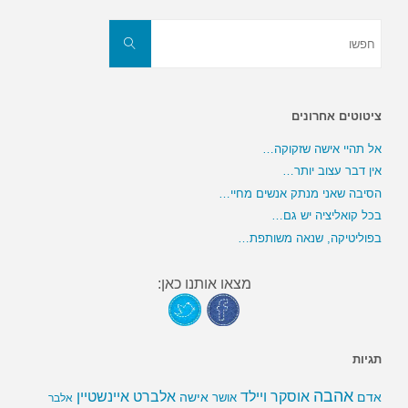
חפשו
את:
חפשו
ציטוטים אחרונים
אל תהיי אישה שזקוקה…
אין דבר עצוב יותר…
הסיבה שאני מנתק אנשים מחיי…
בכל קואליציה יש גם…
בפוליטיקה, שנאה משותפת…
מצאו אותנו כאן:
תגיות
אהבה
אלברט איינשטיין
אוסקר ויילד
אדם
אישה
אושר
אלבר