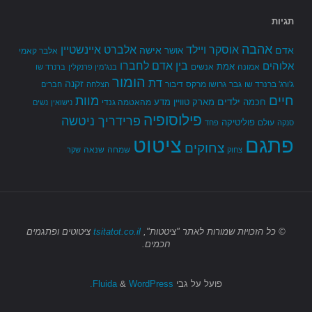
תגיות
אהבה
אלברט איינשטיין
אוסקר ויילד
אדם
אישה
אושר
אלבר קאמי
בין אדם לחברו
אלוהים
אמת
אמונה
אנשים
בנג'מין פרנקלין
ברנרד שו
הומור
דת
זקנה
ג'ורג' ברנרד שו
גבר
גרושו מרקס
דיבור
הצלחה
חברים
חיים
מוות
ילדים
חכמה
מארק טוויין
מדע
מהאטמה גנדי
נישואין
נשים
פילוסופיה
פרידריך ניטשה
פוליטיקה
עולם
סנקה
פחד
פתגם
ציטוט
צחוקים
שמחה
שנאה
צחוק
שקר
© כל הזכויות שמורות
לאתר "ציטטות",
tsitatot.co.il
ציטוטים ופתגמים
חכמים.
פועל על גבי
Fluida
WordPress.
&