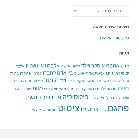
כל
הקטגוריות
רשימת אישים מלאה
כל ציטוטי האישים
תגיות
אהבה
אלברט איינשטיין
אוסקר ויילד
אדם
אישה
אושר
אלבר
בין אדם לחברו
אלוהים
אמת
קאמי
אמונה
אנשים
בנג'מין פרנקלין
ברנרד
הומור
דת
זקנה
ג'ורג' ברנרד שו
גבר
גרושו מרקס
דיבור
שו
הצלחה
חברים
חיים
מוות
ילדים
חכמה
מארק טוויין
מדע
מהאטמה גנדי
נישואין
נשים
פילוסופיה
פרידריך ניטשה
פוליטיקה
עולם
סנקה
פחד
פתגם
ציטוט
צחוקים
שמחה
שנאה
צחוק
שקר