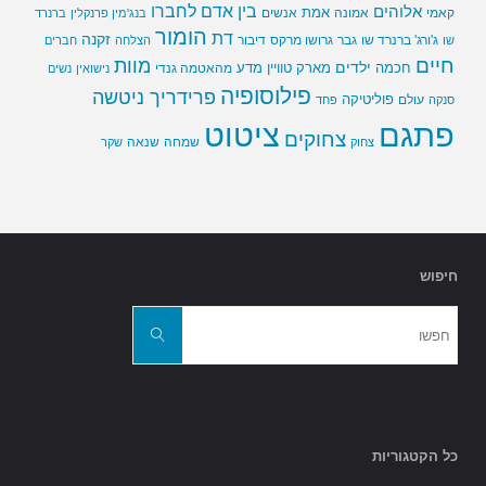
בין אדם לחברו
אלוהים
אמת
קאמי
אמונה
אנשים
בנג'מין פרנקלין
ברנרד
הומור
דת
זקנה
ג'ורג' ברנרד שו
גבר
גרושו מרקס
דיבור
שו
הצלחה
חברים
חיים
מוות
ילדים
חכמה
מארק טוויין
מדע
מהאטמה גנדי
נישואין
נשים
פילוסופיה
פרידריך ניטשה
פוליטיקה
עולם
סנקה
פחד
פתגם
ציטוט
צחוקים
שמחה
שנאה
צחוק
שקר
חיפוש
חפשו
את:
חפשו
כל הקטגוריות