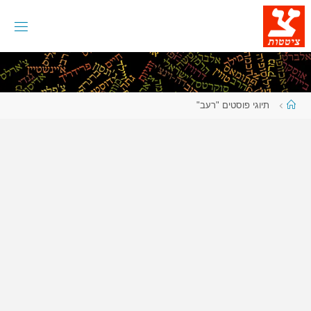
לגו
תוכן
עמוד
תיוגי פוסטים "רעב"
ראשי