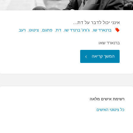
אינני יכול לדבר על דת…
ברנארד שו
,
ג'ורג' ברנרד שו
,
דת
,
פתגם
,
ציטוט
,
רעב
ברנארד שאו
"אינני
המשך קריאה
יכול
לדבר
על
רשימת אישים מלאה
דת…"
כל ציטוטי האישים