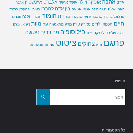
אהבה
אלברט איינשטיין
אוסקר ויילד
אדם
אישה
אושר
אלבר
בין אדם לחברו
אלוהים
אמת
קאמי
אמונה
אנשים
בנג'מין פרנקלין
ברנרד
הומור
דת
זקנה
ג'ורג' ברנרד שו
גבר
גרושו מרקס
דיבור
שו
הצלחה
חברים
חיים
מוות
ילדים
חכמה
מארק טוויין
מדע
מהאטמה גנדי
נישואין
נשים
פילוסופיה
פרידריך ניטשה
פוליטיקה
עולם
סנקה
פחד
פתגם
ציטוט
צחוקים
שמחה
שנאה
צחוק
שקר
חיפוש
חפשו
את:
חפשו
כל הקטגוריות