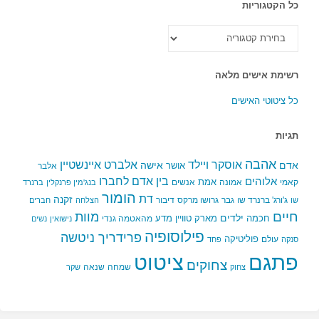
כל הקטגוריות
כל
הקטגוריות
רשימת אישים מלאה
כל ציטוטי האישים
תגיות
אהבה
אלברט איינשטיין
אוסקר ויילד
אדם
אישה
אושר
אלבר
בין אדם לחברו
אלוהים
אמת
קאמי
אמונה
אנשים
בנג'מין פרנקלין
ברנרד
הומור
דת
זקנה
ג'ורג' ברנרד שו
גבר
גרושו מרקס
דיבור
שו
הצלחה
חברים
חיים
מוות
ילדים
חכמה
מארק טוויין
מדע
מהאטמה גנדי
נישואין
נשים
פילוסופיה
פרידריך ניטשה
פוליטיקה
עולם
סנקה
פחד
פתגם
ציטוט
צחוקים
שמחה
שנאה
צחוק
שקר