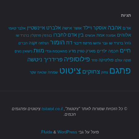
תגיות
אהבה
אלברט איינשטיין
אוסקר ויילד
אדם
אישה
אושר
אלבר קאמי
בין אדם לחברו
אלוהים
אמת
אמונה
אנשים
בנג'מין פרנקלין
ברנרד שו
הומור
דת
זקנה
ג'ורג' ברנרד שו
גבר
גרושו מרקס
דיבור
הצלחה
חברים
חיים
מוות
ילדים
חכמה
מארק טוויין
מדע
מהאטמה גנדי
נישואין
נשים
פילוסופיה
פרידריך ניטשה
פוליטיקה
עולם
סנקה
פחד
פתגם
ציטוט
צחוקים
שמחה
שנאה
צחוק
שקר
© כל הזכויות שמורות
לאתר "ציטטות",
tsitatot.co.il
ציטוטים ופתגמים
חכמים.
פועל על גבי
Fluida
WordPress.
&