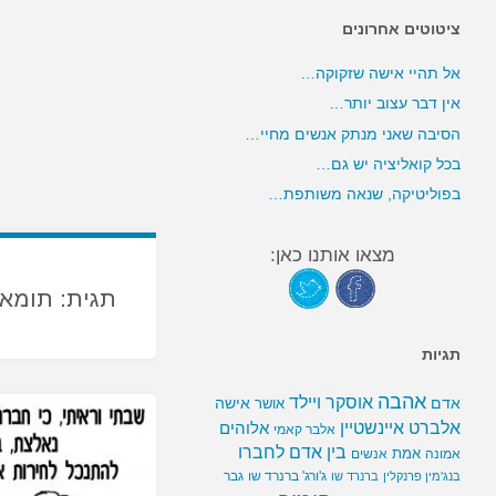
ציטוטים אחרונים
אל תהיי אישה שזקוקה…
אין דבר עצוב יותר…
הסיבה שאני מנתק אנשים מחיי…
בכל קואליציה יש גם…
בפוליטיקה, שנאה משותפת…
מצאו אותנו כאן:
תגית:
תומאס
תגיות
אהבה
אוסקר ויילד
אדם
אישה
אושר
אלברט איינשטיין
אלוהים
אלבר קאמי
בין אדם לחברו
אמת
אמונה
אנשים
ג'ורג' ברנרד שו
גבר
בנג'מין פרנקלין
ברנרד שו