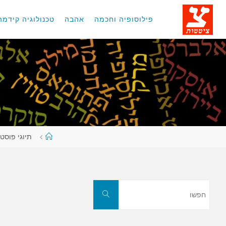
לגו
תוכן
פילוסופיה וחכמה
אהבה
טכנולוגיה קידמה
עמוד
תיוגי פוסט
ראשי
חפשו
חפשו
את: