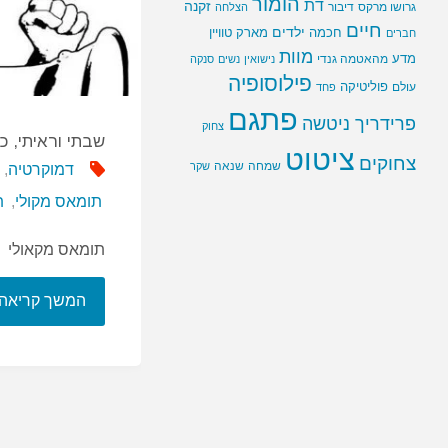
הומור
דת
זקנה
גרושו מרקס
דיבור
הצלחה
חיים
ילדים
חכמה
מארק טוויין
חברים
מוות
מדע
מהאטמה גנדי
נישואין
נשים
סנקה
פילוסופיה
פוליטיקה
עולם
פחד
פתגם
פרידריך ניטשה
צחוק
שבתי וראיתי, 
ציטוט
צחוקים
שמחה
שנאה
שקר
דמוקרטיה
,
תומאס מקולי
,
ת
תומאס מקאולי
המשך קריאה