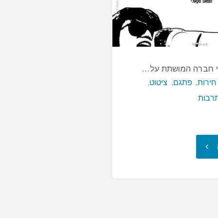
כי חברה המושתת על…
חירות
,
פתגם
,
ציטוט
,
רבות
"שבתי
וראיתי,
כי
חברה