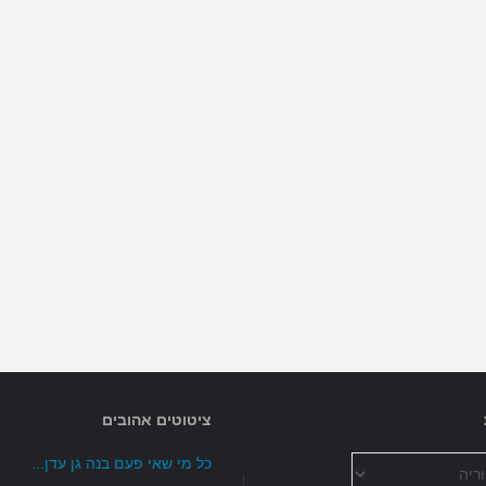
המושתת
על…"
ציטוטים אהובים
כל מי שאי פעם בנה גן עדן...