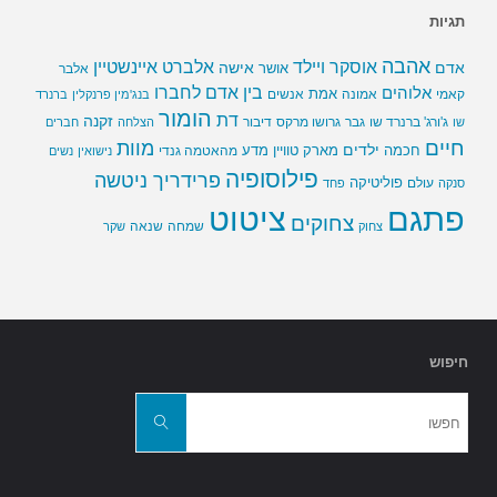
תגיות
אהבה
אלברט איינשטיין
אוסקר ויילד
אדם
אישה
אושר
אלבר
בין אדם לחברו
אלוהים
אמת
קאמי
אמונה
אנשים
בנג'מין פרנקלין
ברנרד
הומור
דת
זקנה
ג'ורג' ברנרד שו
גבר
גרושו מרקס
דיבור
שו
הצלחה
חברים
חיים
מוות
ילדים
חכמה
מארק טוויין
מדע
מהאטמה גנדי
נישואין
נשים
פילוסופיה
פרידריך ניטשה
פוליטיקה
עולם
סנקה
פחד
פתגם
ציטוט
צחוקים
שמחה
שנאה
צחוק
שקר
חיפוש
חפשו
את:
חפשו