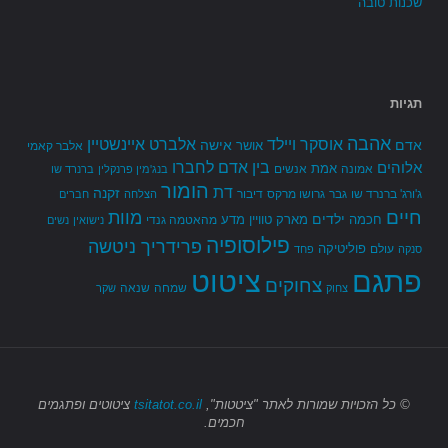
שכנות טובה
תגיות
אהבה
אלברט איינשטיין
אוסקר ויילד
אדם
אישה
אושר
אלבר קאמי
בין אדם לחברו
אלוהים
אמת
אמונה
אנשים
בנג'מין פרנקלין
ברנרד שו
הומור
דת
זקנה
ג'ורג' ברנרד שו
גבר
גרושו מרקס
דיבור
הצלחה
חברים
חיים
מוות
ילדים
חכמה
מארק טוויין
מדע
מהאטמה גנדי
נישואין
נשים
פילוסופיה
פרידריך ניטשה
פוליטיקה
עולם
סנקה
פחד
פתגם
ציטוט
צחוקים
שמחה
שנאה
צחוק
שקר
© כל הזכויות שמורות
לאתר "ציטטות",
tsitatot.co.il
ציטוטים ופתגמים
חכמים.