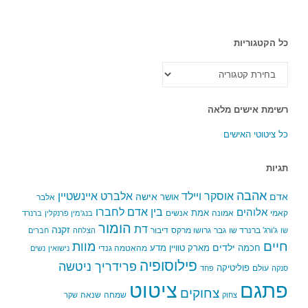
כל הקטגוריות
כל
הקטגוריות
רשימת אישים מלאה
כל ציטוטי האישים
תגיות
אהבה
אלברט איינשטיין
אוסקר ויילד
אדם
אישה
אושר
אלבר
בין אדם לחברו
אלוהים
אמת
קאמי
אמונה
אנשים
בנג'מין פרנקלין
ברנרד
הומור
דת
זקנה
ג'ורג' ברנרד שו
גבר
גרושו מרקס
דיבור
שו
הצלחה
חברים
חיים
מוות
ילדים
חכמה
מארק טוויין
מדע
מהאטמה גנדי
נישואין
נשים
פילוסופיה
פרידריך ניטשה
פוליטיקה
עולם
סנקה
פחד
פתגם
ציטוט
צחוקים
שמחה
שנאה
צחוק
שקר