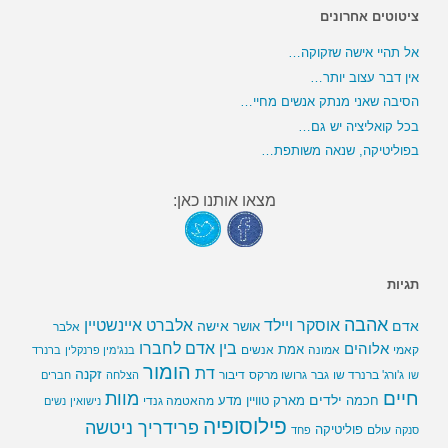
ציטוטים אחרונים
אל תהיי אישה שזקוקה…
אין דבר עצוב יותר…
הסיבה שאני מנתק אנשים מחיי…
בכל קואליציה יש גם…
בפוליטיקה, שנאה משותפת…
מצאו אותנו כאן:
תגיות
אהבה
אלברט איינשטיין
אוסקר ויילד
אדם
אישה
אושר
אלבר
בין אדם לחברו
אלוהים
אמת
קאמי
אמונה
אנשים
בנג'מין פרנקלין
ברנרד
הומור
דת
זקנה
ג'ורג' ברנרד שו
גבר
גרושו מרקס
דיבור
שו
הצלחה
חברים
חיים
מוות
ילדים
חכמה
מארק טוויין
מדע
מהאטמה גנדי
נישואין
נשים
פילוסופיה
פרידריך ניטשה
פוליטיקה
עולם
סנקה
פחד