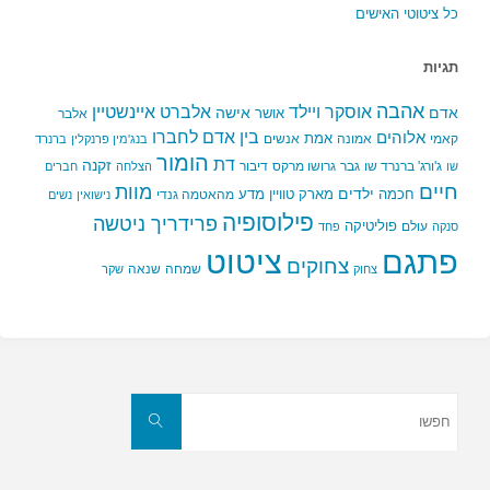
כל ציטוטי האישים
תגיות
אהבה
אלברט איינשטיין
אוסקר ויילד
אדם
אישה
אושר
אלבר
בין אדם לחברו
אלוהים
אמת
קאמי
אמונה
אנשים
בנג'מין פרנקלין
ברנרד
הומור
דת
זקנה
ג'ורג' ברנרד שו
גבר
גרושו מרקס
דיבור
שו
הצלחה
חברים
חיים
מוות
ילדים
חכמה
מארק טוויין
מדע
מהאטמה גנדי
נישואין
נשים
פילוסופיה
פרידריך ניטשה
פוליטיקה
עולם
סנקה
פחד
פתגם
ציטוט
צחוקים
שמחה
שנאה
צחוק
שקר
חפשו
את:
חפשו