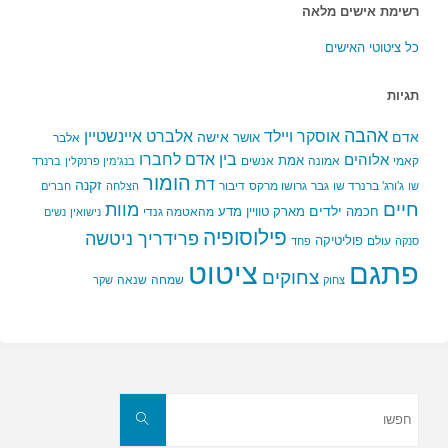
רשימת אישים מלאה
כל ציטוטי האישים
תגיות
אהבה
אלברט איינשטיין
אוסקר ויילד
אדם
אישה
אושר
אלבר
בין אדם לחברו
אלוהים
אמת
קאמי
אמונה
אנשים
בנג'מין פרנקלין
ברנרד
הומור
דת
זקנה
ג'ורג' ברנרד שו
גבר
גרושו מרקס
דיבור
שו
הצלחה
חברים
חיים
מוות
ילדים
חכמה
מארק טוויין
מדע
מהאטמה גנדי
נישואין
נשים
פילוסופיה
פרידריך ניטשה
פוליטיקה
עולם
סנקה
פחד
פתגם
ציטוט
צחוקים
שמחה
שנאה
צחוק
שקר
חפשו
את:
חפשו