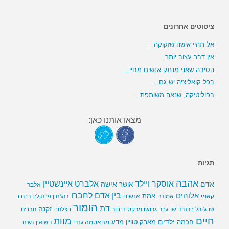
ציטוטים אחרונים
אל תהיי אישה שזקוקה…
אין דבר עצוב יותר…
הסיבה שאני מנתק אנשים מחיי…
בכל קואליציה יש גם…
בפוליטיקה, שנאה משותפת…
מצאו אותנו כאן:
תגיות
אהבה
אלברט איינשטיין
אוסקר ויילד
אדם
אישה
אושר
אלבר
בין אדם לחברו
אלוהים
אמת
קאמי
אמונה
אנשים
בנג'מין פרנקלין
ברנרד
הומור
דת
זקנה
ג'ורג' ברנרד שו
גבר
גרושו מרקס
דיבור
שו
הצלחה
חברים
חיים
מוות
ילדים
חכמה
מארק טוויין
מדע
מהאטמה גנדי
נישואין
נשים