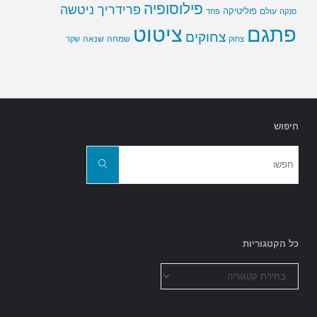
פילוסופיה
פרידריך ניטשה
פוליטיקה
עולם
סנקה
פחד
פתגם
ציטוט
צחוקים
שמחה
שנאה
צחוק
שקר
חיפוש
חפשו
את:
חפשו
כל הקטגוריות
כל
הקטגוריות